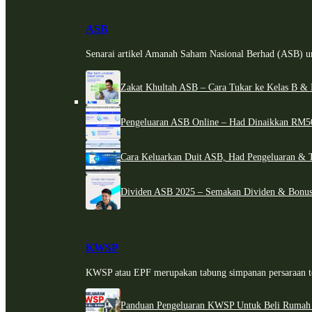
ASB
Senarai artikel Amanah Saham Nasional Berhad (ASB) un
Zakat Khultah ASB – Cara Tukar ke Kelas B & 
Pengeluaran ASB Online – Had Dinaikkan RM5
Cara Keluarkan Duit ASB, Had Pengeluaran & 
Dividen ASB 2025 – Semakan Dividen & Bonus
KWSP
KWSP atau EPF merupakan tabung simpanan persaraan te
Panduan Pengeluaran KWSP Untuk Beli Rumah