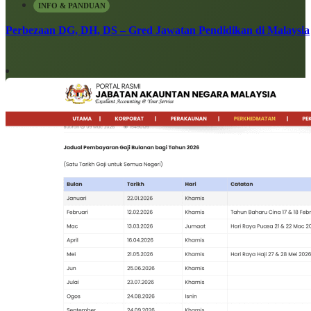
INFO & PANDUAN
Perbezaan DG, DH, DS – Gred Jawatan Pendidikan di Malaysia