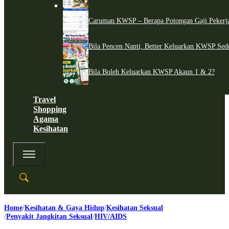
Caruman KWSP – Berapa Potongan Gaji Pekerj
Bila Pencen Nanti, Better Keluarkan KWSP Sed
Bila Boleh Keluarkan KWSP Akaun 1 & 2?
Travel
Shopping
Agama
Kesihatan
Home
Kesihatan & Gaya Hidup
Kesihatan Seksual
Penyakit Jangkitan Seksual
HIV/AIDS