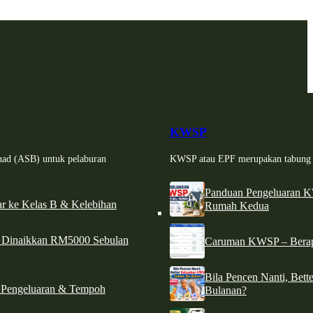
KWSP
had (ASB) untuk pelaburan
KWSP atau EPF merupakan tabung si
Panduan Pengeluaran 
r ke Kelas B & Kelebihan
Rumah Kedua
d Dinaikkan RM5000 Sebulan
Caruman KWSP – Berapa
Bila Pencen Nanti, Bet
 Pengeluaran & Tempoh
Bulanan?