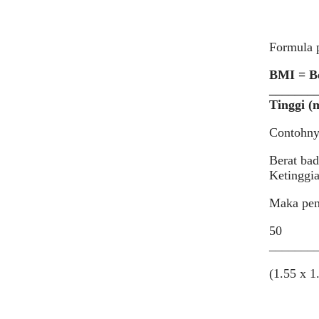
Formula p
BMI = Be
_______
Tinggi (m
Contohny
Berat bad
Ketinggi
Maka pen
50
_______
(1.55 x 1