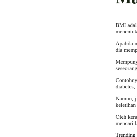
BMI adala
menentuka
Apabila 
dia mempu
Mempunyai
seseoran
Contohnya
diabetes,
Namun, ji
keletihan
Oleh kera
mencari l
Trending