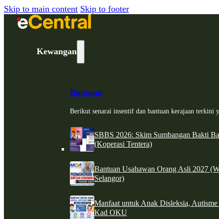
Skip to main content
Skip to footer
Kewangan
Bantuan
Berikut senarai insentif dan bantuan kerajaan terkin
SBBS 2026: Skim Sumbangan Bakti Ban
(Koperasi Tentera)
Bantuan Usahawan Orang Asli 2027 (W
Selangor)
Manfaat untuk Anak Disleksia, Autism
Kad OKU