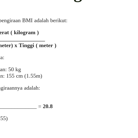
engiraan BMI adalah berikut:
rat ( kilogram )
_________________
eter) x Tinggi ( meter )
a:
an: 50 kg
an: 155 cm (1.55m)
giraannya adalah:
______________ =
20.8
.55)