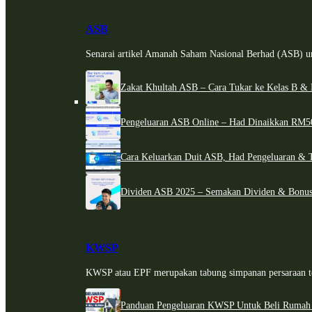
ASB
Senarai artikel Amanah Saham Nasional Berhad (ASB) un
Zakat Khultah ASB – Cara Tukar ke Kelas B & 
Pengeluaran ASB Online – Had Dinaikkan RM5
Cara Keluarkan Duit ASB, Had Pengeluaran & 
Dividen ASB 2025 – Semakan Dividen & Bonus
KWSP
KWSP atau EPF merupakan tabung simpanan persaraan te
Panduan Pengeluaran KWSP Untuk Beli Rumah