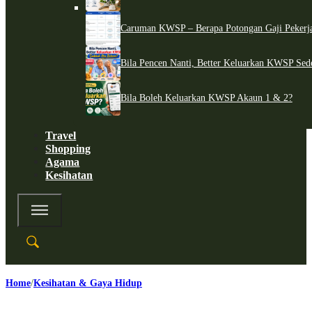
Caruman KWSP – Berapa Potongan Gaji Pekerj
Bila Pencen Nanti, Better Keluarkan KWSP Sed
Bila Boleh Keluarkan KWSP Akaun 1 & 2?
Travel
Shopping
Agama
Kesihatan
Home
Kesihatan & Gaya Hidup