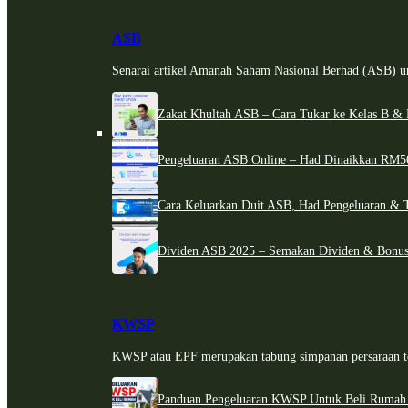
ASB
Senarai artikel Amanah Saham Nasional Berhad (ASB) un
Zakat Khultah ASB – Cara Tukar ke Kelas B & 
Pengeluaran ASB Online – Had Dinaikkan RM5
Cara Keluarkan Duit ASB, Had Pengeluaran & 
Dividen ASB 2025 – Semakan Dividen & Bonus
KWSP
KWSP atau EPF merupakan tabung simpanan persaraan te
Panduan Pengeluaran KWSP Untuk Beli Rumah