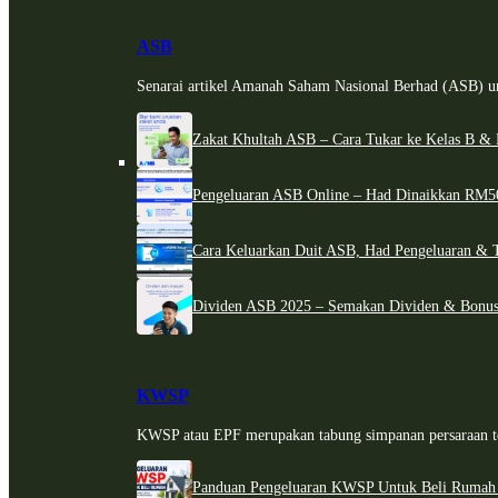
ASB
Senarai artikel Amanah Saham Nasional Berhad (ASB) un
Zakat Khultah ASB – Cara Tukar ke Kelas B & 
Pengeluaran ASB Online – Had Dinaikkan RM5
Cara Keluarkan Duit ASB, Had Pengeluaran & 
Dividen ASB 2025 – Semakan Dividen & Bonus
KWSP
KWSP atau EPF merupakan tabung simpanan persaraan te
Panduan Pengeluaran KWSP Untuk Beli Rumah