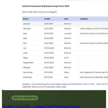
INFO & PANDUAN
Tarikh Gaji 2026 – Jadual Gaji Penjawat Awam