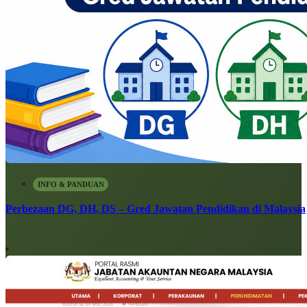
INFO & PANDUAN
Perbezaan DG, DH, DS – Gred Jawatan Pendidikan di Malaysia