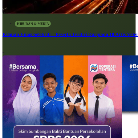
HIBURAN & MEDIA
Kilauan Emas Selebriti – Peserta Terdiri Daripada 10 Artis Vete