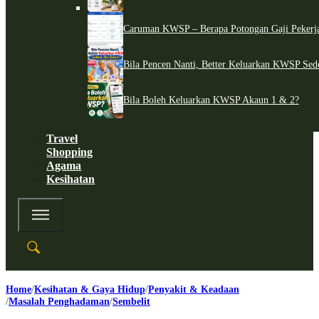
Caruman KWSP – Berapa Potongan Gaji Pekerj
Bila Pencen Nanti, Better Keluarkan KWSP Sed
Bila Boleh Keluarkan KWSP Akaun 1 & 2?
Travel
Shopping
Agama
Kesihatan
Home
Kesihatan & Gaya Hidup
Penyakit & Keadaan
Masalah Penghadaman
Sembelit