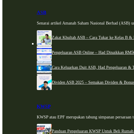
ASB
Senarai artikel Amanah Saham Nasional Berhad (ASB) un
Zakat Khultah ASB – Cara Tukar ke Kelas B & 
Pengeluaran ASB Online – Had Dinaikkan RM5
Cara Keluarkan Duit ASB, Had Pengeluaran & 
Dividen ASB 2025 – Semakan Dividen & Bonus
KWSP
KWSP atau EPF merupakan tabung simpanan persaraan te
Panduan Pengeluaran KWSP Untuk Beli Rumah