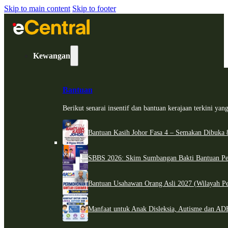
Skip to main content
Skip to footer
Kewangan
Bantuan
Berikut senarai insentif dan bantuan kerajaan terkini ya
Bantuan Kasih Johor Fasa 4 – Semakan Dibuka 8
SBBS 2026: Skim Sumbangan Bakti Bantuan Per
Bantuan Usahawan Orang Asli 2027 (Wilayah Pe
Manfaat untuk Anak Disleksia, Autisme dan 