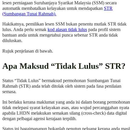
lesen perniagaan Suruhanjaya Syarikat Malaysia (SSM) secara
automatik membatalkan kelayakan untuk mendapatkan
STR
(Sumbangan Tunai Rahmah).
Hakikatnya, pemilikan lesen SSM bukan penentu mutlak STR tidak
lulus. Anda perlu semak
kod alasan tidak lulus
pada profil sistem
bantuan anda untuk mengetahui punca sebenar STR anda tidak
diluluskan.
Rujuk penjelasan di bawah.
Apa Maksud “Tidak Lulus” STR?
Status “Tidak Lulus” bermaksud permohonan Sumbangan Tunai
Rahmah (STR) anda telah ditolak oleh sistem pada fasa penilaian
semasa.
Ini berlaku kerana maklumat yang anda isi dalam borang permohonan
tidak melepasi syarat kelayakan asas, atau wujud percanggahan nyata
apabila LHDN melakukan semakan silang (cross-check) data digital
dengan pelbagai agensi kerajaan terpilih.
Status ini bagaimanapun bukanlah penutup peluang kerana anda masi