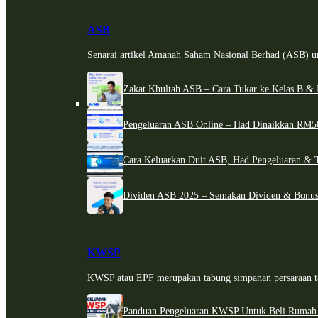
ASB
Senarai artikel Amanah Saham Nasional Berhad (ASB) un
Zakat Khultah ASB – Cara Tukar ke Kelas B & 
Pengeluaran ASB Online – Had Dinaikkan RM5
Cara Keluarkan Duit ASB, Had Pengeluaran & 
Dividen ASB 2025 – Semakan Dividen & Bonus
KWSP
KWSP atau EPF merupakan tabung simpanan persaraan te
Panduan Pengeluaran KWSP Untuk Beli Rumah