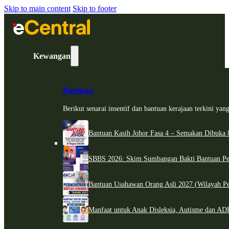
Skip to main content
Skip to footer
Kewangan
Bantuan
Berikut senarai insentif dan bantuan kerajaan terkini ya
Bantuan Kasih Johor Fasa 4 – Semakan Dibuka 8
SBBS 2026: Skim Sumbangan Bakti Bantuan Per
Bantuan Usahawan Orang Asli 2027 (Wilayah Pe
Manfaat untuk Anak Disleksia, Autisme dan 