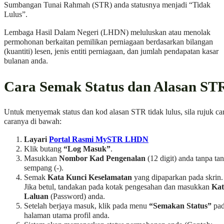
Sumbangan Tunai Rahmah (STR) anda statusnya menjadi “Tidak
Lulus”.
Lembaga Hasil Dalam Negeri (LHDN) meluluskan atau menolak
permohonan berkaitan pemilikan perniagaan berdasarkan bilangan
(kuantiti) lesen, jenis entiti perniagaan, dan jumlah pendapatan kasar
bulanan anda.
Cara Semak Status dan Alasan ST
Untuk menyemak status dan kod alasan STR tidak lulus, sila rujuk ca
caranya di bawah:
Layari
Portal Rasmi MySTR LHDN
Klik butang
“Log Masuk”
.
Masukkan
Nombor Kad Pengenalan
(12 digit) anda tanpa ta
sempang (-).
Semak
Kata Kunci Keselamatan
yang dipaparkan pada skrin.
Jika betul, tandakan pada kotak pengesahan dan masukkan
Kat
Laluan
(Password) anda.
Setelah berjaya masuk, klik pada menu
“Semakan Status”
pa
halaman utama profil anda.