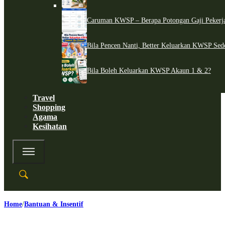
Caruman KWSP – Berapa Potongan Gaji Pekerj
Bila Pencen Nanti, Better Keluarkan KWSP Sed
Bila Boleh Keluarkan KWSP Akaun 1 & 2?
Travel
Shopping
Agama
Kesihatan
Home
Bantuan & Insentif