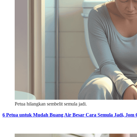
Petua hilangkan sembelit semula jadi.
6 Petua untuk Mudah Buang Air Besar Cara Semula Jadi, Jom