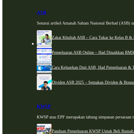
ASB
Senarai artikel Amanah Saham Nasional Berhad (ASB) un
Zakat Khultah ASB – Cara Tukar ke Kelas B & 
Pengeluaran ASB Online – Had Dinaikkan RM5
Cara Keluarkan Duit ASB, Had Pengeluaran & 
Dividen ASB 2025 – Semakan Dividen & Bonus
KWSP
KWSP atau EPF merupakan tabung simpanan persaraan te
Panduan Pengeluaran KWSP Untuk Beli Rumah