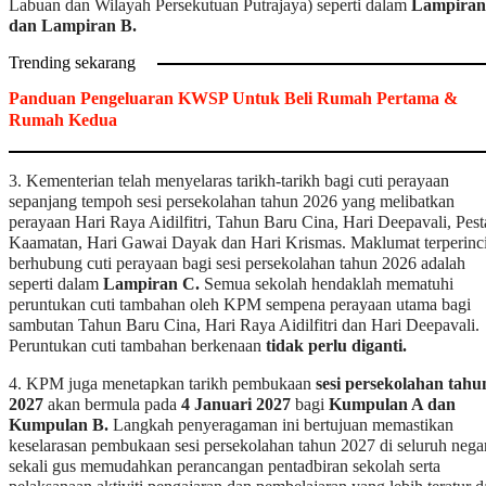
Labuan dan Wilayah Persekutuan Putrajaya) seperti dalam
Lampiran
dan Lampiran B.
Trending sekarang
Panduan Pengeluaran KWSP Untuk Beli Rumah Pertama &
Rumah Kedua
3. Kementerian telah menyelaras tarikh-tarikh bagi cuti perayaan
sepanjang tempoh sesi persekolahan tahun 2026 yang melibatkan
perayaan Hari Raya Aidilfitri, Tahun Baru Cina, Hari Deepavali, Pest
Kaamatan, Hari Gawai Dayak dan Hari Krismas. Maklumat terperinc
berhubung cuti perayaan bagi sesi persekolahan tahun 2026 adalah
seperti dalam
Lampiran C.
Semua sekolah hendaklah mematuhi
peruntukan cuti tambahan oleh KPM sempena perayaan utama bagi
sambutan Tahun Baru Cina, Hari Raya Aidilfitri dan Hari Deepavali.
Peruntukan cuti tambahan berkenaan
tidak perlu diganti.
4. KPM juga menetapkan tarikh pembukaan
sesi persekolahan tahu
2027
akan bermula pada
4 Januari 2027
bagi
Kumpulan A dan
Kumpulan B.
Langkah penyeragaman ini bertujuan memastikan
keselarasan pembukaan sesi persekolahan tahun 2027 di seluruh nega
sekali gus memudahkan perancangan pentadbiran sekolah serta