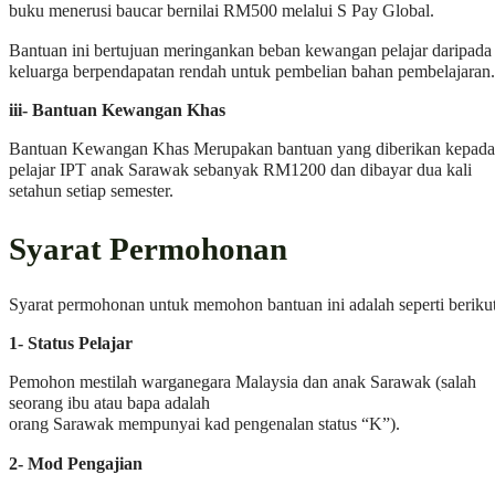
buku menerusi baucar bernilai RM500 melalui S Pay Global.
Bantuan ini bertujuan meringankan beban kewangan pelajar daripada
keluarga berpendapatan rendah untuk pembelian bahan pembelajaran.
iii- Bantuan Kewangan Khas
Bantuan Kewangan Khas Merupakan bantuan yang diberikan kepada
pelajar IPT anak Sarawak sebanyak RM1200 dan dibayar dua kali
setahun setiap semester.
Syarat Permohonan
Syarat permohonan untuk memohon bantuan ini adalah seperti berikut
1- Status Pelajar
Pemohon mestilah warganegara Malaysia dan anak Sarawak (salah
seorang ibu atau bapa adalah
orang Sarawak mempunyai kad pengenalan status “K”).
2- Mod Pengajian