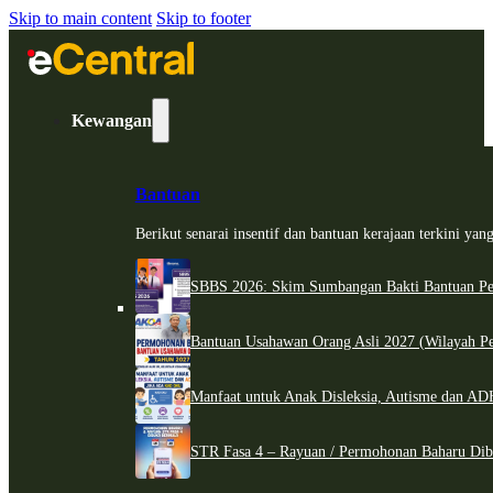
Skip to main content
Skip to footer
Kewangan
Bantuan
Berikut senarai insentif dan bantuan kerajaan terkini ya
SBBS 2026: Skim Sumbangan Bakti Bantuan Per
Bantuan Usahawan Orang Asli 2027 (Wilayah Pe
Manfaat untuk Anak Disleksia, Autisme dan 
STR Fasa 4 – Rayuan / Permohonan Baharu Dib