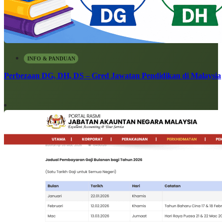
INFO & PANDUAN
Perbezaan DG, DH, DS – Gred Jawatan Pendidikan di Malaysia