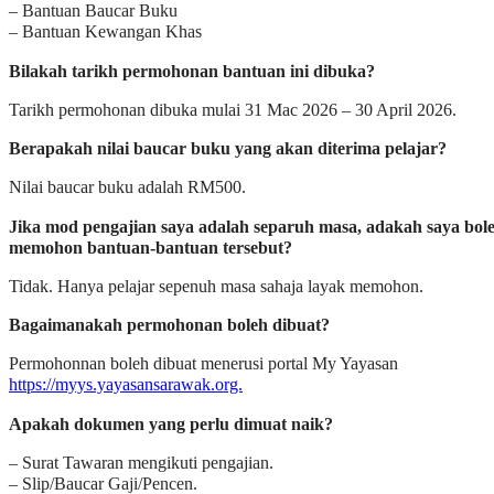
– Bantuan Baucar Buku
– Bantuan Kewangan Khas
Bilakah tarikh permohonan bantuan ini dibuka?
Tarikh permohonan dibuka mulai 31 Mac 2026 – 30 April 2026.
Berapakah nilai baucar buku yang akan diterima pelajar?
Nilai baucar buku adalah RM500.
Jika mod pengajian saya adalah separuh masa, adakah saya bol
memohon bantuan-bantuan tersebut?
Tidak. Hanya pelajar sepenuh masa sahaja layak memohon.
Bagaimanakah permohonan boleh dibuat?
Permohonnan boleh dibuat menerusi portal My Yayasan
https://myys.yayasansarawak.org.
Apakah dokumen yang perlu dimuat naik?
– Surat Tawaran mengikuti pengajian.
– Slip/Baucar Gaji/Pencen.