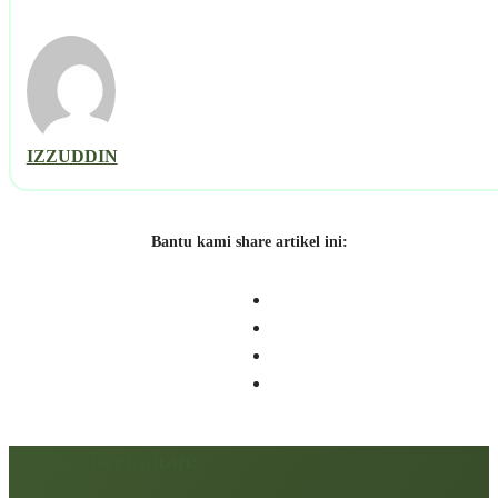
IZZUDDIN
Bantu kami share artikel ini:
Artikel berkaitan: