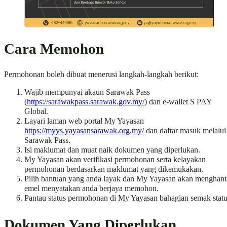
Cara Memohon
Permohonan boleh dibuat menerusi langkah-langkah berikut:
Wajib mempunyai akaun Sarawak Pass
(
https://sarawakpass.sarawak.gov.my/
) dan e-wallet S PAY
Global.
Layari laman web portal My Yayasan
https://myys.yayasansarawak.org.my/
dan daftar masuk melalui
Sarawak Pass.
Isi maklumat dan muat naik dokumen yang diperlukan.
My Yayasan akan verifikasi permohonan serta kelayakan
permohonan berdasarkan maklumat yang dikemukakan.
Pilih bantuan yang anda layak dan My Yayasan akan menghant
emel menyatakan anda berjaya memohon.
Pantau status permohonan di My Yayasan bahagian semak statu
Dokumen Yang Diperlukan