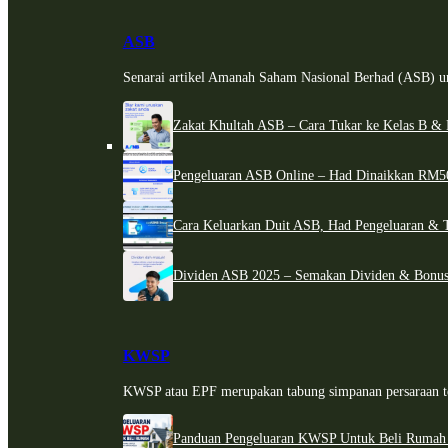
ASB
Senarai artikel Amanah Saham Nasional Berhad (ASB) un
Zakat Khultah ASB – Cara Tukar ke Kelas B & 
Pengeluaran ASB Online – Had Dinaikkan RM5
Cara Keluarkan Duit ASB, Had Pengeluaran & 
Dividen ASB 2025 – Semakan Dividen & Bonus
KWSP
KWSP atau EPF merupakan tabung simpanan persaraan te
Panduan Pengeluaran KWSP Untuk Beli Rumah