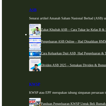
ASB
Senarai artikel Amanah Saham Nasional Berhad (ASB) un
Zakat Khultah ASB – Cara Tukar ke Kelas B & 
Pengeluaran ASB Online – Had Dinaikkan RM5
Cara Keluarkan Duit ASB, Had Pengeluaran & 
Dividen ASB 2025 – Semakan Dividen & Bonus
KWSP
KWSP atau EPF merupakan tabung simpanan persaraan te
Panduan Pengeluaran KWSP Untuk Beli Rumah