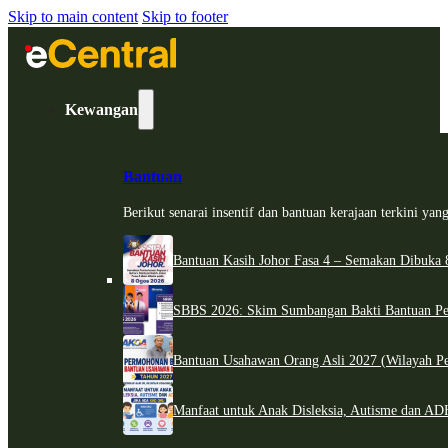
Skip to main content
Skip to footer
Kewangan
Bantuan
Berikut senarai insentif dan bantuan kerajaan terkini ya
Bantuan Kasih Johor Fasa 4 – Semakan Dibuka 8
SBBS 2026: Skim Sumbangan Bakti Bantuan Per
Bantuan Usahawan Orang Asli 2027 (Wilayah Pe
Manfaat untuk Anak Disleksia, Autisme dan 