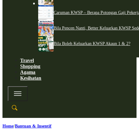
Caruman KWSP – Berapa Potongan Gaji Pekerj
Bila Pencen Nanti, Better Keluarkan KWSP Sed
Bila Boleh Keluarkan KWSP Akaun 1 & 2?
Travel
Shopping
Agama
Kesihatan
Home
Bantuan & Insentif