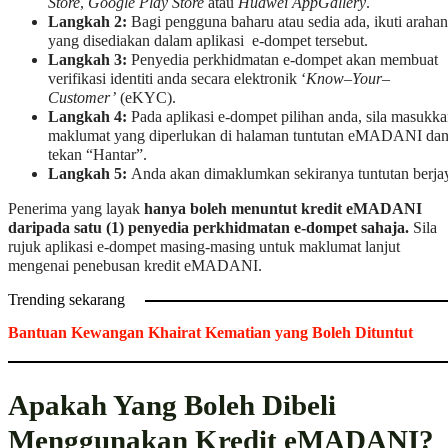
Store
,
Google Play Store
atau
Huawei
AppGallery
.
Langkah 2:
Bagi pengguna baharu atau sedia ada, ikuti arahan
yang disediakan dalam aplikasi e-dompet tersebut.
Langkah 3:
Penyedia perkhidmatan e-dompet akan membuat
verifikasi identiti anda secara elektronik ‘
Know
–
Your
–
Customer’
(eKYC).
Langkah 4:
Pada aplikasi e-dompet pilihan anda, sila masukk
maklumat yang diperlukan di halaman tuntutan eMADANI da
tekan “Hantar”.
Langkah 5:
Anda akan dimaklumkan sekiranya tuntutan berja
Penerima yang layak
hanya boleh menuntut kredit eMADANI
daripada satu (1) penyedia perkhidmatan e-dompet
sahaja.
Sila
rujuk aplikasi e-dompet masing-masing untuk maklumat lanjut
mengenai penebusan kredit eMADANI.
Trending sekarang
Bantuan Kewangan Khairat Kematian yang Boleh Dituntut
Apakah Yang Boleh Dibeli
Menggunakan Kredit eMADANI?