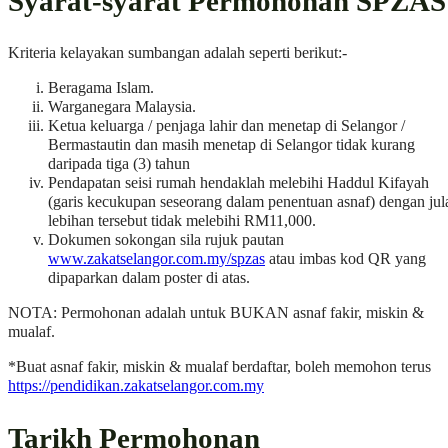
Syarat-syarat Permohonan SPZAS
Kriteria kelayakan sumbangan adalah seperti berikut:-
Beragama Islam.
Warganegara Malaysia.
Ketua keluarga / penjaga lahir dan menetap di Selangor /
Bermastautin dan masih menetap di Selangor tidak kurang
daripada tiga (3) tahun
Pendapatan seisi rumah hendaklah melebihi Haddul Kifayah
(garis kecukupan seseorang dalam penentuan asnaf) dengan jul
lebihan tersebut tidak melebihi RM11,000.
Dokumen sokongan sila rujuk pautan
www.zakatselangor.com.my/spzas
atau imbas kod QR yang
dipaparkan dalam poster di atas.
NOTA: Permohonan adalah untuk BUKAN asnaf fakir, miskin &
mualaf.
*Buat asnaf fakir, miskin & mualaf berdaftar, boleh memohon terus
https://pendidikan.zakatselangor.com.my
Tarikh Permohonan