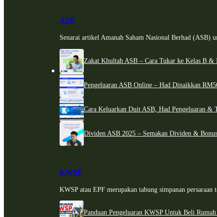
ASB
Senarai artikel Amanah Saham Nasional Berhad (ASB) un
Zakat Khultah ASB – Cara Tukar ke Kelas B & 
Pengeluaran ASB Online – Had Dinaikkan RM5
Cara Keluarkan Duit ASB, Had Pengeluaran & 
Dividen ASB 2025 – Semakan Dividen & Bonus
KWSP
KWSP atau EPF merupakan tabung simpanan persaraan te
Panduan Pengeluaran KWSP Untuk Beli Rumah