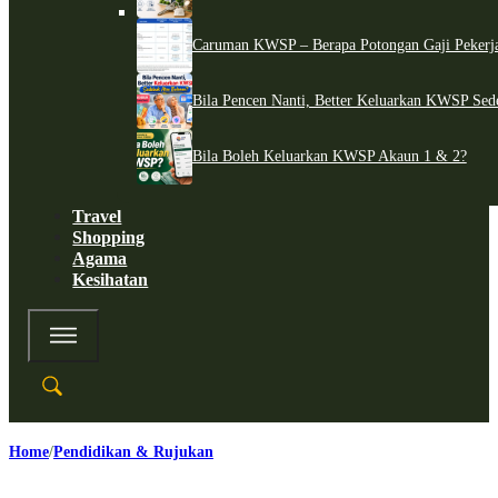
Caruman KWSP – Berapa Potongan Gaji Pekerj
Bila Pencen Nanti, Better Keluarkan KWSP Sed
Bila Boleh Keluarkan KWSP Akaun 1 & 2?
Travel
Shopping
Agama
Kesihatan
Home
Pendidikan & Rujukan