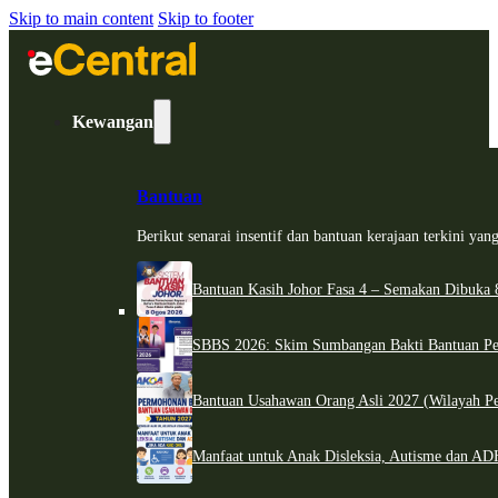
Skip to main content
Skip to footer
Kewangan
Bantuan
Berikut senarai insentif dan bantuan kerajaan terkini ya
Bantuan Kasih Johor Fasa 4 – Semakan Dibuka 8
SBBS 2026: Skim Sumbangan Bakti Bantuan Per
Bantuan Usahawan Orang Asli 2027 (Wilayah Pe
Manfaat untuk Anak Disleksia, Autisme dan 