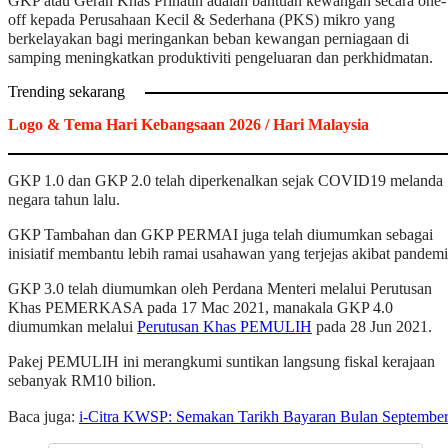
GKP atau Geran Khas Prihatin adalah bantuan kewangan secara one-
off kepada Perusahaan Kecil & Sederhana (PKS) mikro yang
berkelayakan bagi meringankan beban kewangan perniagaan di
samping meningkatkan produktiviti pengeluaran dan perkhidmatan.
Trending sekarang
Logo & Tema Hari Kebangsaan 2026 / Hari Malaysia
GKP 1.0 dan GKP 2.0 telah diperkenalkan sejak COVID19 melanda
negara tahun lalu.
GKP Tambahan dan GKP PERMAI juga telah diumumkan sebagai
inisiatif membantu lebih ramai usahawan yang terjejas akibat pandemi
GKP 3.0 telah diumumkan oleh Perdana Menteri melalui Perutusan
Khas PEMERKASA pada 17 Mac 2021, manakala GKP 4.0
diumumkan melalui
Perutusan Khas PEMULIH
pada 28 Jun 2021.
Pakej PEMULIH ini merangkumi suntikan langsung fiskal kerajaan
sebanyak RM10 bilion.
Baca juga:
i-Citra KWSP: Semakan Tarikh Bayaran Bulan Septembe