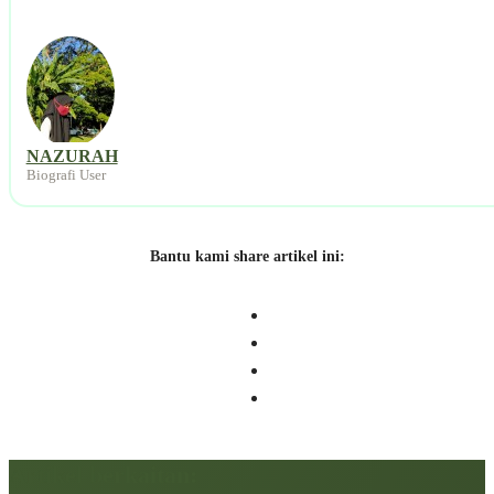
NAZURAH
Biografi User
Bantu kami share artikel ini:
Artikel berkaitan: