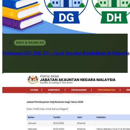
INFO & PANDUAN
Perbezaan DG, DH, DS – Gred Jawatan Pendidikan di Malaysia