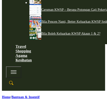
Caruman KWSP – Berapa Potongan Gaji Pekerj
Bila Pencen Nanti, Better Keluarkan KWSP Sed
Bila Boleh Keluarkan KWSP Akaun 1 & 2?
Travel
Shopping
Agama
Kesihatan
Home
Bantuan & Insentif