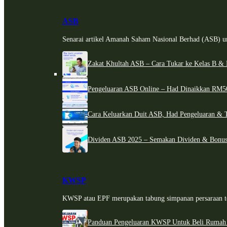
ASB
Senarai artikel Amanah Saham Nasional Berhad (ASB) un
Zakat Khultah ASB – Cara Tukar ke Kelas B & 
Pengeluaran ASB Online – Had Dinaikkan RM5
Cara Keluarkan Duit ASB, Had Pengeluaran & 
Dividen ASB 2025 – Semakan Dividen & Bonus
KWSP
KWSP atau EPF merupakan tabung simpanan persaraan te
Panduan Pengeluaran KWSP Untuk Beli Rumah