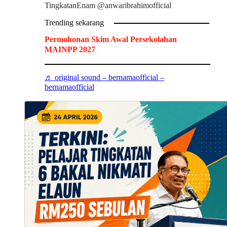
TingkatanEnam @anwaribrahimofficial
Trending sekarang
Permohonan Skim Awal Persekolahan
MAINPP 2027
♬ original sound – bernamaofficial –
bernamaofficial