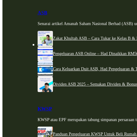
ASB
Senarai artikel Amanah Saham Nasional Berhad (ASB) un
Zakat Khultah ASB – Cara Tukar ke Kelas B & 
Pengeluaran ASB Online – Had Dinaikkan RM5
Cara Keluarkan Duit ASB, Had Pengeluaran & 
Dividen ASB 2025 – Semakan Dividen & Bonus
KWSP
KWSP atau EPF merupakan tabung simpanan persaraan te
Panduan Pengeluaran KWSP Untuk Beli Rumah