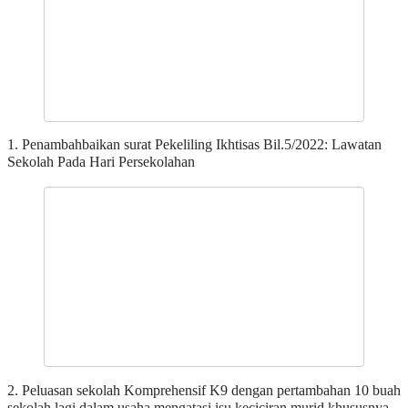
1. Penambahbaikan surat Pekeliling Ikhtisas Bil.5/2022: Lawatan
Sekolah Pada Hari Persekolahan
2. Peluasan sekolah Komprehensif K9 dengan pertambahan 10 buah
sekolah lagi dalam usaha mengatasi isu keciciran murid khususnya