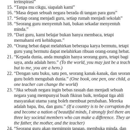
terinspirasi”
“Tanpa mu cikgu, siapalah kami”
“Masa depan sebuah negara berada di tangan para guru”
“Setiap orang menjadi guru, setiap rumah menjadi sekolah”
“Seorang guru menyentuh hati, bukan sekadar menyentuh
minda.”
“Dari guru, kami belajar bukan hanya membaca, tetapi
memahami erti kehidupan.”
“Orang hebat dapat melahirkan beberapa karya bermutu, tetapi
guru yang bermutu dapat melahirkan ribuan orang-orang hebat.
“Kepada dunia, anda mungkin hanya seorang guru, tetapi bagi
saya, anda adalah hero.”
(To the world, you may just be a teach
but to me, you are a hero.)
“Dengan satu buku, satu pen, seorang kanak-kanak, dan seora
guru boleh mengubah dunia.”
(One book, one pen, one child, 
one teacher can change the world)
“Jika sebuah negara ingin bebas rasuah dan menjadi sebuah
negara yang mempunyai buah fikiran baik, terdapat tiga ahli
masyarakat utama yang boleh membuat perubahan. Mereka
adalah bapa, ibu, dan guru.”
(If a country is to be corruption-fr
and become a nation of beautiful minds, I strongly feel there ar
three key societal members who can make a difference. They ar
the father, the mother, and the teacher)
“Seorang guru akan memimpin tangan, membuka minda, dan