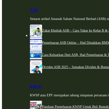
ASB
Senarai artikel Amanah Saham Nasional Berhad (ASB) un
Zakat Khultah ASB – Cara Tukar ke Kelas B & 
Pengeluaran ASB Online – Had Dinaikkan RM5
Cara Keluarkan Duit ASB, Had Pengeluaran & 
Dividen ASB 2025 – Semakan Dividen & Bonus
KWSP
KWSP atau EPF merupakan tabung simpanan persaraan te
Panduan Pengeluaran KWSP Untuk Beli Rumah