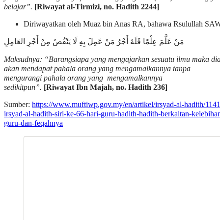
belajar”.
[Riwayat al-Tirmizi, no. Hadith 2244]
Diriwayatkan oleh Muaz bin Anas RA, bahawa Rsulullah SAW
مَنْ عَلَّمَ عِلْمًا فَلَهُ أَجْرُ مَنْ عَمِلَ بِهِ لَا يَنْقُصُ مِنْ أَجْرِ العَامِلِ
Maksudnya: “Barangsiapa yang mengajarkan sesuatu ilmu maka di
akan mendapat pahala orang yang mengamalkannya tanpa
mengurangi pahala orang yang mengamalkannya
sedikitpun”.
[Riwayat Ibn Majah, no. Hadith 236]
Sumber:
https://www.muftiwp.gov.my/en/artikel/irsyad-al-hadith/1141
irsyad-al-hadith-siri-ke-66-hari-guru-hadith-hadith-berkaitan-kelebiha
guru-dan-feqahnya