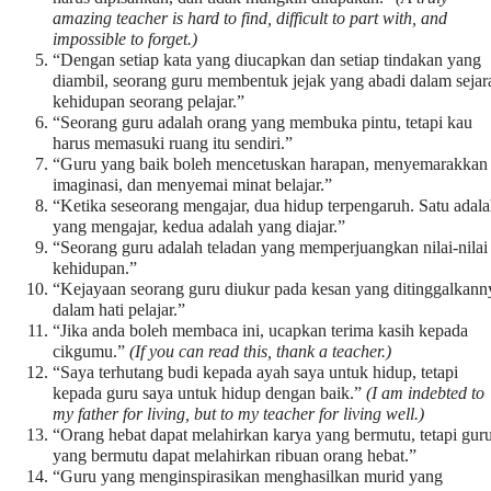
amazing teacher is hard to find, difficult to part with, and
impossible to forget.)
“Dengan setiap kata yang diucapkan dan setiap tindakan yang
diambil, seorang guru membentuk jejak yang abadi dalam sejar
kehidupan seorang pelajar.”
“Seorang guru adalah orang yang membuka pintu, tetapi kau
harus memasuki ruang itu sendiri.”
“Guru yang baik boleh mencetuskan harapan, menyemarakkan
imaginasi, dan menyemai minat belajar.”
“Ketika seseorang mengajar, dua hidup terpengaruh. Satu adal
yang mengajar, kedua adalah yang diajar.”
“Seorang guru adalah teladan yang memperjuangkan nilai-nilai
kehidupan.”
“Kejayaan seorang guru diukur pada kesan yang ditinggalkann
dalam hati pelajar.”
“Jika anda boleh membaca ini, ucapkan terima kasih kepada
cikgumu.”
(If you can read this, thank a teacher.)
“Saya terhutang budi kepada ayah saya untuk hidup, tetapi
kepada guru saya untuk hidup dengan baik.”
(I am indebted to
my father for living, but to my teacher for living well.)
“Orang hebat dapat melahirkan karya yang bermutu, tetapi gur
yang bermutu dapat melahirkan ribuan orang hebat.”
“Guru yang menginspirasikan menghasilkan murid yang