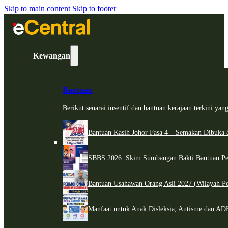
Skip to main content
Skip to footer
Kewangan
Bantuan
Berikut senarai insentif dan bantuan kerajaan terkini ya
Bantuan Kasih Johor Fasa 4 – Semakan Dibuka 8
SBBS 2026: Skim Sumbangan Bakti Bantuan Per
Bantuan Usahawan Orang Asli 2027 (Wilayah Pe
Manfaat untuk Anak Disleksia, Autisme dan 