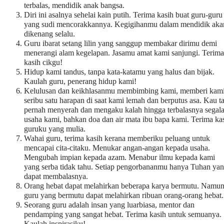
terbalas, mendidik anak bangsa.
Diri ini asalnya sehelai kain putih. Terima kasih buat guru-guru
yang sudi mencorakkannya. Kegigihanmu dalam mendidik aka
dikenang selalu.
Guru ibarat setang lilin yang sanggup membakar dirimu demi
menerangi alam kegelapan. Jasamu amat kami sanjungi. Terima
kasih cikgu!
Hidup kami tandus, tanpa kata-katamu yang halus dan bijak.
Kaulah guru, penerang hidup kami!
Kelulusan dan keikhlasanmu membimbing kami, memberi kam
seribu satu harapan di saat kami lemah dan berputus asa. Kau t
pernah menyerah dan mengaku kalah hingga terbalasnya segal
usaha kami, bahkan doa dan air mata ibu bapa kami. Terima ka
guruku yang mulia.
Wahai guru, terima kasih kerana memberiku peluang untuk
mencapai cita-citaku. Menukar angan-angan kepada usaha.
Mengubah impian kepada azam. Menabur ilmu kepada kami
yang serba tidak tahu. Setiap pengorbananmu hanya Tuhan ya
dapat membalasnya.
Orang hebat dapat melahirkan beberapa karya bermutu. Namun
guru yang bermutu dapat melahirkan ribuan orang-orang hebat.
Seorang guru adalah insan yang luarbiasa, mentor dan
pendamping yang sangat hebat. Terima kasih untuk semuanya.