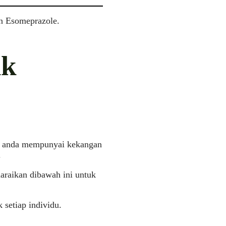
n Esomeprazole.
ik
nya anda mempunyai kekangan
.
naraikan dibawah ini untuk
 setiap individu.