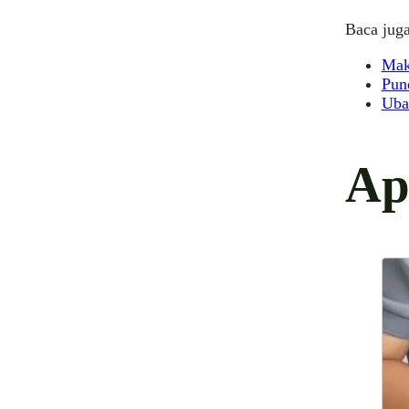
Baca juga
Mak
Pun
Uba
Ap