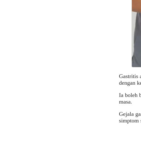
Gastritis
dengan ke
Ia boleh b
masa.
Gejala ga
simptom s