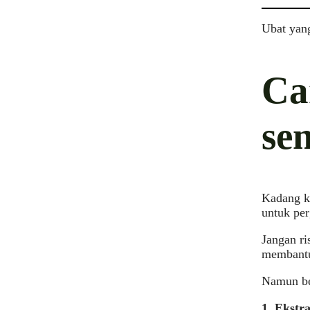
Ubat yan
Ca
se
Kadang ka
untuk per
Jangan ri
membantu
Namun beg
1. Ekstr