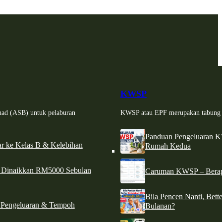
KWSP
had (ASB) untuk pelaburan
KWSP atau EPF merupakan tabung si
Panduan Pengeluaran 
r ke Kelas B & Kelebihan
Rumah Kedua
d Dinaikkan RM5000 Sebulan
Caruman KWSP – Berapa
Bila Pencen Nanti, Bet
 Pengeluaran & Tempoh
Bulanan?