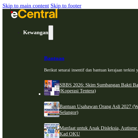
Skip to main content
Skip to footer
Kewangan
Bantuan
Berikut senarai insentif dan bantuan kerajaan terkin
SBBS 2026: Skim Sumbangan Bakti Ban
(Koperasi Tentera)
Bantuan Usahawan Orang Asli 2027 (W
Selangor)
Manfaat untuk Anak Disleksia, Autism
Kad OKU