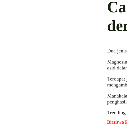
Ca
de
Dua jenis
Magnesium
asid dala
Terdapat 
mengambi
Manakala 
penghasil
Trending
Biasiswa 