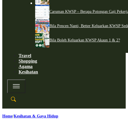
Caruman KWSP – Berapa Potongan Gaji Pekerj
Bila Pencen Nanti, Better Keluarkan KWSP Sed
Bila Boleh Keluarkan KWSP Akaun 1 & 2?
Travel
Shopping
Agama
Kesihatan
Home
Kesihatan & Gaya Hidup