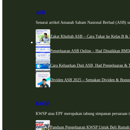
ASB
Senarai artikel Amanah Saham Nasional Berhad (ASB) un
Zakat Khultah ASB – Cara Tukar ke Kelas B & 
Pengeluaran ASB Online – Had Dinaikkan RM5
Cara Keluarkan Duit ASB, Had Pengeluaran & 
Dividen ASB 2025 – Semakan Dividen & Bonus
KWSP
KWSP atau EPF merupakan tabung simpanan persaraan te
Panduan Pengeluaran KWSP Untuk Beli Rumah