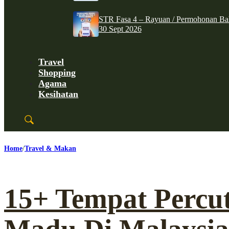
STR Fasa 4 – Rayuan / Permohonan Ba
30 Sept 2026
Travel
Shopping
Agama
Kesihatan
Home
Travel & Makan
15+ Tempat Percu