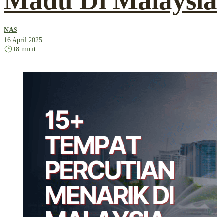
Madu Di Malaysia
NAS
16 April 2025
18 minit