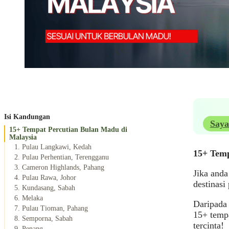
Isi Kandungan
Saya
15+ Tempat Percutian Bulan Madu di
Malaysia
1. Pulau Langkawi, Kedah
15+ Temp
2. Pulau Perhentian, Terengganu
3. Cameron Highlands, Pahang
Jika and
4. Pulau Rawa, Johor
destinasi
5. Kundasang, Sabah
6. Melaka
Daripada 
7. Pulau Tioman, Pahang
15+ tempa
8. Semporna, Sabah
tercinta!
9. Penang