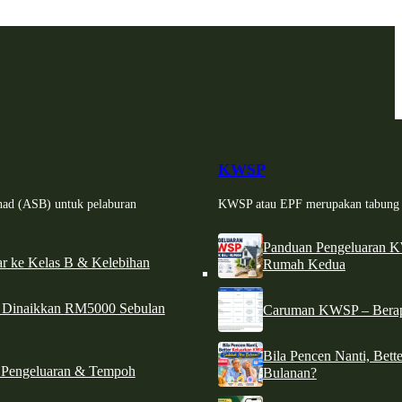
KWSP
had (ASB) untuk pelaburan
KWSP atau EPF merupakan tabung si
Panduan Pengeluaran 
r ke Kelas B & Kelebihan
Rumah Kedua
d Dinaikkan RM5000 Sebulan
Caruman KWSP – Berapa
Bila Pencen Nanti, Bet
 Pengeluaran & Tempoh
Bulanan?