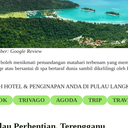
ber: Google Review
 boleh menikmati pemandangan matahari terbenam yang mem
e atau bersantai di spa bertaraf dunia sambil dikelilingi ole
 HOTEL & PENGINAPAN ANDA DI PULAU LANG
OK
TRIVAGO
AGODA
TRIP
TRA
ulau Perhentian, Terengganu