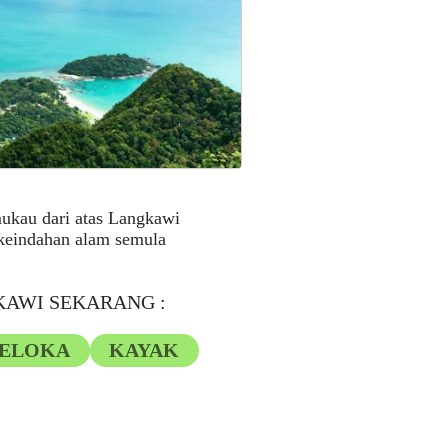
ukau dari atas Langkawi
h keindahan alam semula
KAWI SEKARANG :
VELOKA
KAYAK