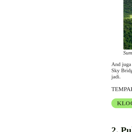
Sum
And juga
Sky Bridg
jadi.
TEMPAH
KLO
2. P