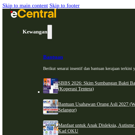
Skip to main content
Skip to footer
Kewangan
Bantuan
Berikut senarai insentif dan bantuan kerajaan terkin
SBBS 2026: Skim Sumbangan Bakti Ban
(Koperasi Tentera)
Bantuan Usahawan Orang Asli 2027 (W
Selangor)
Manfaat untuk Anak Disleksia, Autism
Kad OKU