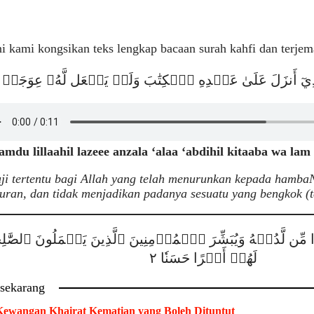
ni kami kongsikan teks lengkap bacaan surah kahfi dan terje
ِيٓ أَنزَلَ عَلَىٰ عَبۡدِهِ ٱلۡكِتَٰبَ وَلَمۡ يَجۡعَل لَّهُۥ عِوَجَاۜ ١
amdu lillaahil lazeee anzala ‘alaa ‘abdihil kitaaba wa lam 
uji tertentu bagi Allah yang telah menurunkan kepada hamb
uran, dan tidak menjadikan padanya sesuatu yang bengkok (
دٗا مِّن لَّدُنۡهُ وَيُبَشِّرَ ٱلۡمُؤۡمِنِينَ ٱلَّذِينَ يَعۡمَلُونَ ٱلصَّٰلِحَ
لَهُمۡ أَجۡرًا حَسَنٗا ٢
 sekarang
ewangan Khairat Kematian yang Boleh Dituntut