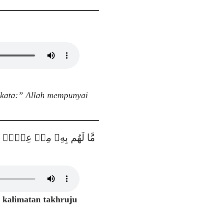
rkata:” Allah mempunyai
مَّا لَهُم بِهِۦ مِنۡ عِلۡمٖ وَلَ
 kalimatan takhruju