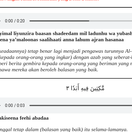
yimal liyunzira baasan shadeedam mil ladunhu wa yubas
eena ya’maloonas saalihaati anna lahum ajran hasanaa
keadaannya) tetap benar lagi menjadi pengawas turunnya Al
epada orang-orang yang ingkar) dengan azab yang seberat-be
eri berita gembira kepada orang-orang yang beriman yang
hawa mereka akan beroleh balasan yang baik.
مَّٰكِثِينَ فِيهِ أَبَدٗا ٣
kiseena feehi abadaa
nggal tetap dalam (balasan yang baik) itu selama-lamanya.