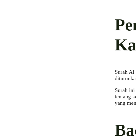
Pe
Ka
Surah Al
diturunk
Surah in
tentang k
yang men
Ba