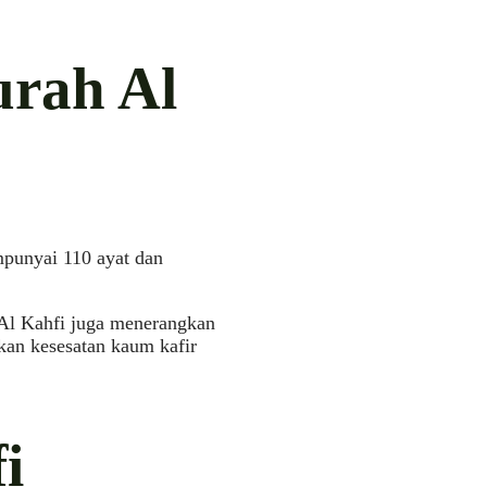
urah Al
mpunyai 110 ayat dan
Al Kahfi juga menerangkan
kan kesesatan kaum kafir
i