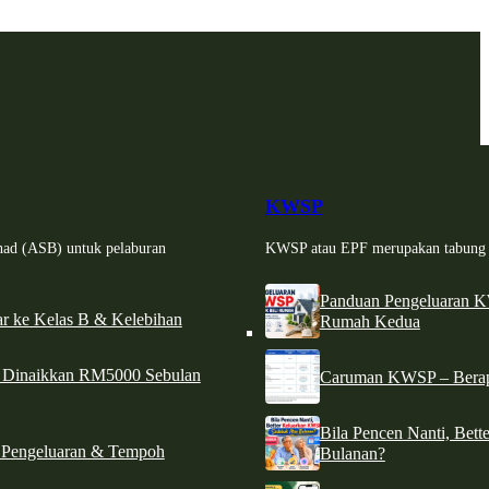
KWSP
had (ASB) untuk pelaburan
KWSP atau EPF merupakan tabung si
Panduan Pengeluaran 
r ke Kelas B & Kelebihan
Rumah Kedua
d Dinaikkan RM5000 Sebulan
Caruman KWSP – Berapa
Bila Pencen Nanti, Bet
 Pengeluaran & Tempoh
Bulanan?