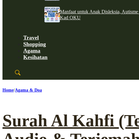
Manfaat untuk Anak Disleksia, Autism
Kad OKU
Travel
Shopping
Agama
Kesihatan
Home
Agama & Doa
Surah Al Kahfi (T