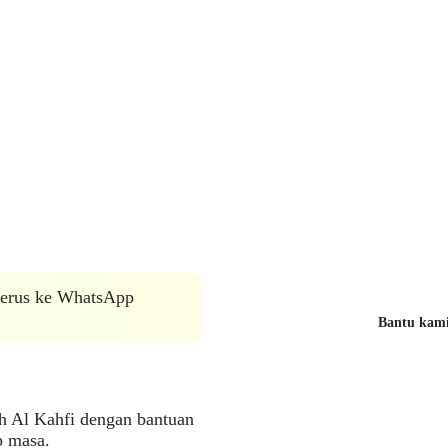
 terus ke WhatsApp
Bantu kami 
ah Al Kahfi dengan bantuan
p masa.