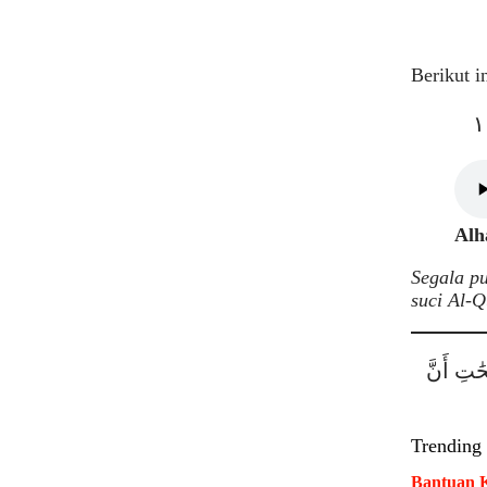
Berikut i
Alh
Segala p
suci Al-Q
ٰتِ أَنَّ
Trending
Bantuan K