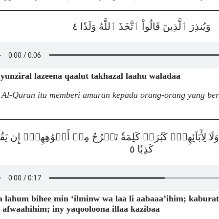
وَيُنذِرَ ٱلَّذِينَ قَالُواْ ٱتَّخَذَ ٱللَّهُ وَلَدٗا ٤
yunziral lazeena qaalut takhazal laahu waladaa
 Al-Quran itu memberi amaran kepada orang-orang yang be
ا لِأٓبَآئِهِمۡۚ كَبُرَتۡ كَلِمَةٗ تَخۡرُجُ مِنۡ أَفۡوَٰهِهِمۡۚ إِن يَقُولُ
كَذِبٗا ٥
 lahum bihee min ‘ilminw wa laa li aabaaa’ihim; kaburat
 afwaahihim; iny yaqooloona illaa kazibaa