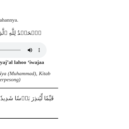
mahannya.
ٱلۡحَمۡدُ لِلَّهِ ٱلَّذ
yaj’al lahoo ‘iwajaa
aNya (Muhammad), Kitab
terpesong)
قَيِّمٗا لِّيُنذِرَ بَأۡسٗا شَدِي