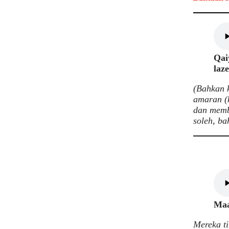
Qai
laz
(Bahkan 
amaran (k
dan memb
soleh, ba
Maa
Mereka ti