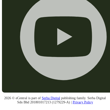
2026 © eCentral is part of
Serba Digital
publishing family. Serba Digital
Sdn Bhd 201801017213 (1279229-A) |
Privacy Policy