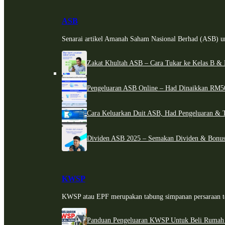
ASB
Senarai artikel Amanah Saham Nasional Berhad (ASB) un
Zakat Khultah ASB – Cara Tukar ke Kelas B & 
Pengeluaran ASB Online – Had Dinaikkan RM5
Cara Keluarkan Duit ASB, Had Pengeluaran & 
Dividen ASB 2025 – Semakan Dividen & Bonus
KWSP
KWSP atau EPF merupakan tabung simpanan persaraan te
Panduan Pengeluaran KWSP Untuk Beli Rumah