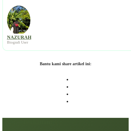
NAZURAH
Biografi User
Bantu kami share artikel ini:
Artikel berkaitan: