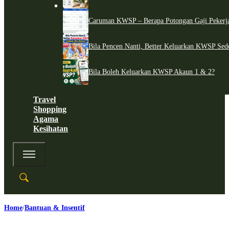
Caruman KWSP – Berapa Potongan Gaji Pekerj
Bila Pencen Nanti, Better Keluarkan KWSP Sed
Bila Boleh Keluarkan KWSP Akaun 1 & 2?
Travel
Shopping
Agama
Kesihatan
Home
Bantuan & Insentif