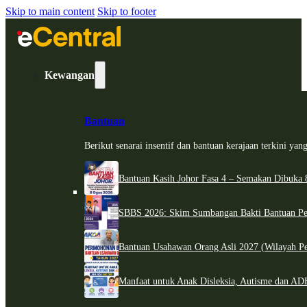
Skip to main content
Skip to footer
Kewangan
Bantuan
Berikut senarai insentif dan bantuan kerajaan terkini ya
Bantuan Kasih Johor Fasa 4 – Semakan Dibuka 8
SBBS 2026: Skim Sumbangan Bakti Bantuan Per
Bantuan Usahawan Orang Asli 2027 (Wilayah Pe
Manfaat untuk Anak Disleksia, Autisme dan 