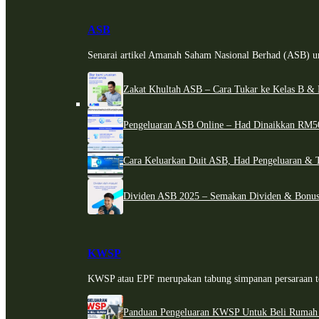
ASB
Senarai artikel Amanah Saham Nasional Berhad (ASB) un
Zakat Khultah ASB – Cara Tukar ke Kelas B & 
Pengeluaran ASB Online – Had Dinaikkan RM5
Cara Keluarkan Duit ASB, Had Pengeluaran & 
Dividen ASB 2025 – Semakan Dividen & Bonus
KWSP
KWSP atau EPF merupakan tabung simpanan persaraan te
Panduan Pengeluaran KWSP Untuk Beli Rumah