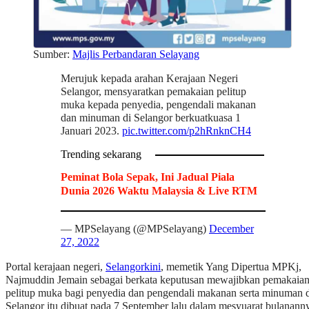
Sumber:
Majlis Perbandaran Selayang
Merujuk kepada arahan Kerajaan Negeri
Selangor, mensyaratkan pemakaian pelitup
muka kepada penyedia, pengendali makanan
dan minuman di Selangor berkuatkuasa 1
Januari 2023.
pic.twitter.com/p2hRnknCH4
Trending sekarang
Peminat Bola Sepak, Ini Jadual Piala
Dunia 2026 Waktu Malaysia & Live RTM
— MPSelayang (@MPSelayang)
December
27, 2022
Portal kerajaan negeri,
Selangorkini
, memetik Yang Dipertua MPKj,
Najmuddin Jemain sebagai berkata keputusan mewajibkan pemakaia
pelitup muka bagi penyedia dan pengendali makanan serta minuman 
Selangor itu dibuat pada 7 September lalu dalam mesyuarat bulanann