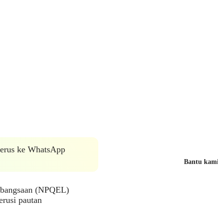
 terus ke WhatsApp
Bantu kami 
ebangsaan (NPQEL)
rusi pautan