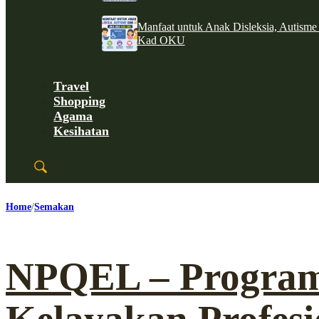
Manfaat untuk Anak Disleksia, Autism
Kad OKU
Travel
Shopping
Agama
Kesihatan
Home
Semakan
NPQEL – Progra