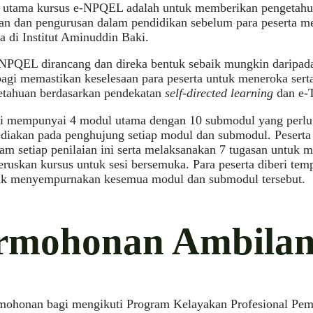
 utama kursus e-NPQEL adalah untuk memberikan pengetahua
n dan pengurusan dalam pendidikan sebelum para peserta me
 di Institut Aminuddin Baki.
NPQEL dirancang dan direka bentuk sebaik mungkin daripada
bagi memastikan keselesaan para peserta untuk meneroka se
etahuan berdasarkan pendekatan
self-directed learning
dan e-T
ni mempunyai 4 modul utama dengan 10 submodul yang perlu 
ediakan pada penghujung setiap modul dan submodul. Pesert
m setiap penilaian ini serta melaksanakan 7 tugasan untuk 
ruskan kursus untuk sesi bersemuka. Para peserta diberi te
tuk menyempurnakan kesemua modul dan submodul tersebut.
rmohonan Ambilan
rmohonan bagi mengikuti Program Kelayakan Profesional Pe