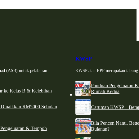
KWSP
had (ASB) untuk pelaburan
KWSP atau EPF merupakan tabung si
Panduan Pengeluaran 
r ke Kelas B & Kelebihan
Rumah Kedua
d Dinaikkan RM5000 Sebulan
Caruman KWSP – Berapa
Bila Pencen Nanti, Bet
 Pengeluaran & Tempoh
Bulanan?