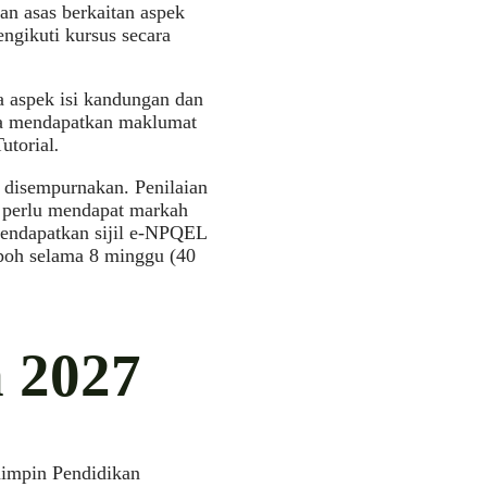
n asas berkaitan aspek
ngikuti kursus secara
 aspek isi kandungan dan
rta mendapatkan maklumat
utorial
.
disempurnakan. Penilaian
a perlu mendapat markah
mendapatkan sijil e-NPQEL
mpoh selama 8 minggu (40
 2027
mimpin Pendidikan