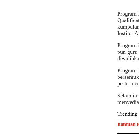
Program 
Qualifica
kumpulan 
Institut 
Program i
pun guru 
diwajibk
Program 
bersemuka
perlu mem
Selain it
menyediak
Trending
Bantuan K