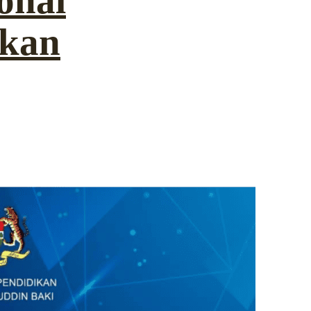
onal
ikan