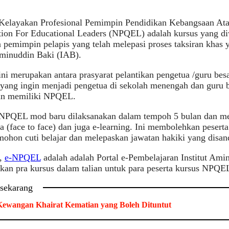
Kelayakan Profesional Pemimpin Pendidikan Kebangsaan Atau
tion For Educational Leaders (NPQEL) adalah kursus yang d
pemimpin pelapis yang telah melepasi proses taksiran khas 
Aminuddin Baki (IAB).
ni merupakan antara prasyarat pelantikan pengetua /guru bes
yang ingin menjadi pengetua di sekolah menengah dan guru b
an memiliki NPQEL.
NPQEL mod baru dilaksanakan dalam tempoh 5 bulan dan m
 (face to face) dan juga e-learning. Ini membolehkan peserta
ohon cuti belajar dan melepaskan jawatan hakiki yang disan
u,
e-NPQEL
adalah adalah Portal e-Pembelajaran Institut Ami
an pra kursus dalam talian untuk para peserta kursus NPQEL
 sekarang
ewangan Khairat Kematian yang Boleh Dituntut