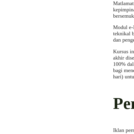
Matlamat
kepimpina
bersemuka
Modul e-
teknikal 
dan peng
Kursus i
akhir dis
100% dala
bagi mene
hari) un
Pe
Iklan pe