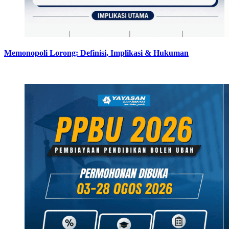
Memonopoli Lorong: Definisi, Implikasi & Hukuman