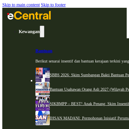
Skip to main content
Skip to footer
Kewangan
Bantuan
Berikut senarai insentif dan bantuan kerajaan terkini ya
SBBS 2026: Skim Sumbangan Bakti Bantuan Per
Bantuan Usahawan Orang Asli 2027 (Wilayah Pe
SIKBMPP – BEST! Anak Penang: Skim Insentif
IHSAN MADANI: Permohonan Inisiatif Perum