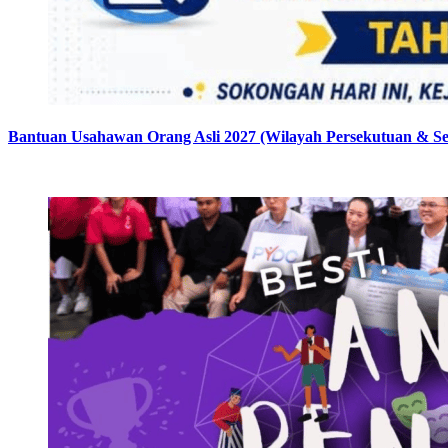
Bantuan Usahawan Orang Asli 2027 (Wilayah Persekutuan & Se