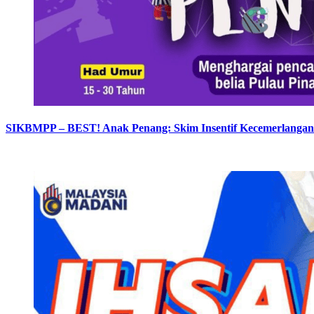
SIKBMPP – BEST! Anak Penang: Skim Insentif Kecemerlangan