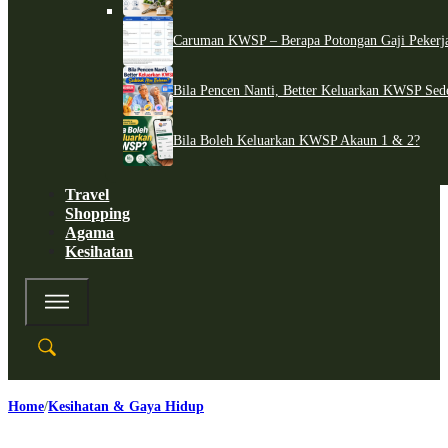
Caruman KWSP – Berapa Potongan Gaji Pekerj
Bila Pencen Nanti, Better Keluarkan KWSP Sed
Bila Boleh Keluarkan KWSP Akaun 1 & 2?
Travel
Shopping
Agama
Kesihatan
Home
Kesihatan & Gaya Hidup