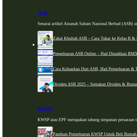
ASB
Senarai artikel Amanah Saham Nasional Berhad (ASB) un
Zakat Khultah ASB – Cara Tukar ke Kelas B & 
Pengeluaran ASB Online – Had Dinaikkan RM5
Cara Keluarkan Duit ASB, Had Pengeluaran & 
Dividen ASB 2025 – Semakan Dividen & Bonus
KWSP
KWSP atau EPF merupakan tabung simpanan persaraan te
Panduan Pengeluaran KWSP Untuk Beli Rumah