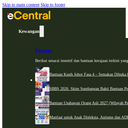
Skip to main content
Skip to footer
Kewangan
Bantuan
Berikut senarai insentif dan bantuan kerajaan terkini ya
Bantuan Kasih Johor Fasa 4 – Semakan Dibuka 8
SBBS 2026: Skim Sumbangan Bakti Bantuan Per
Bantuan Usahawan Orang Asli 2027 (Wilayah Pe
Manfaat untuk Anak Disleksia, Autisme dan 