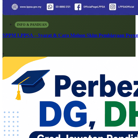
INFO & PANDUAN
SPPM LPPSA – Syarat & Cara Mohon Skim Pembiayaan Peru