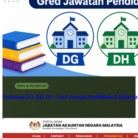
INFO & PANDUAN
Perbezaan DG, DH, DS – Gred Jawatan Pendidikan di Malaysia