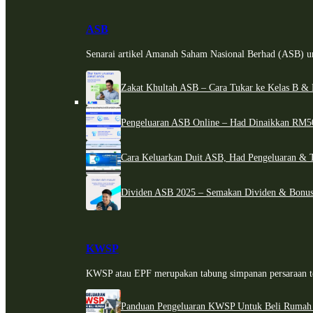
ASB
Senarai artikel Amanah Saham Nasional Berhad (ASB) un
Zakat Khultah ASB – Cara Tukar ke Kelas B & 
Pengeluaran ASB Online – Had Dinaikkan RM5
Cara Keluarkan Duit ASB, Had Pengeluaran & 
Dividen ASB 2025 – Semakan Dividen & Bonus
KWSP
KWSP atau EPF merupakan tabung simpanan persaraan te
Panduan Pengeluaran KWSP Untuk Beli Rumah