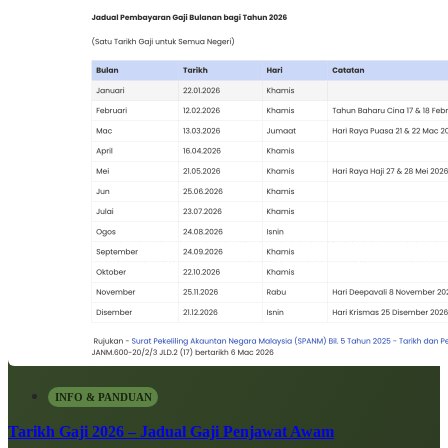
INFO & PANDUAN
Tarikh Gaji 2026 – Jadual Gaji Penjawat Awam