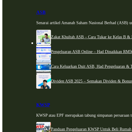
ASB
Senarai artikel Amanah Saham Nasional Berhad (ASB) un
Zakat Khultah ASB – Cara Tukar ke Kelas B & 
Pengeluaran ASB Online – Had Dinaikkan RM5
Cara Keluarkan Duit ASB, Had Pengeluaran & 
Dividen ASB 2025 – Semakan Dividen & Bonus
KWSP
KWSP atau EPF merupakan tabung simpanan persaraan te
Panduan Pengeluaran KWSP Untuk Beli Rumah