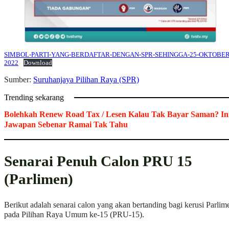
SIMBOL-PARTI-YANG-BERDAFTAR-DENGAN-SPR-SEHINGGA-25-OKTOBER
2022
Download
Sumber:
Suruhanjaya Pilihan Raya (SPR)
Trending sekarang
Bolehkah Renew Road Tax / Lesen Kalau Tak Bayar Saman? In
Jawapan Sebenar Ramai Tak Tahu
Senarai Penuh Calon PRU 15
(Parlimen)
Berikut adalah senarai calon yang akan bertanding bagi kerusi Parlim
pada Pilihan Raya Umum ke-15 (PRU-15).