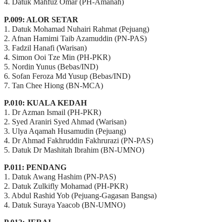
4. Datuk Mahfuz Omar (PH-Amanah)
P.009: ALOR SETAR
1. Datuk Mohamad Nuhairi Rahmat (Pejuang)
2. Afnan Hamimi Taib Azamuddin (PN-PAS)
3. Fadzil Hanafi (Warisan)
4. Simon Ooi Tze Min (PH-PKR)
5. Nordin Yunus (Bebas/IND)
6. Sofan Feroza Md Yusup (Bebas/IND)
7. Tan Chee Hiong (BN-MCA)
P.010: KUALA KEDAH
1. Dr Azman Ismail (PH-PKR)
2. Syed Araniri Syed Ahmad (Warisan)
3. Ulya Aqamah Husamudin (Pejuang)
4. Dr Ahmad Fakhruddin Fakhrurazi (PN-PAS)
5. Datuk Dr Mashitah Ibrahim (BN-UMNO)
P.011: PENDANG
1. Datuk Awang Hashim (PN-PAS)
2. Datuk Zulkifly Mohamad (PH-PKR)
3. Abdul Rashid Yob (Pejuang-Gagasan Bangsa)
4. Datuk Suraya Yaacob (BN-UMNO)