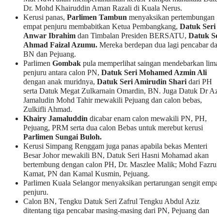
Dr. Mohd Khairuddin Aman Razali di Kuala Nerus.
Kerusi panas,
Parlimen Tambun
menyaksikan pertembungan
empat penjuru membabitkan Ketua Pembangkang,
Datuk Seri
Anwar Ibrahim
dan Timbalan Presiden BERSATU,
Datuk Se
Ahmad Faizal Azumu.
Mereka berdepan dua lagi pencabar da
BN dan Pejuang.
Parlimen
Gombak
pula memperlihat saingan mendebarkan lim
penjuru antara calon PN,
Datuk Seri Mohamed Azmin Ali
dengan anak muridnya,
Datuk Seri Amirudin Shari
dari PH
serta Datuk Megat Zulkarnain Omardin, BN. Juga Datuk Dr A
Jamaludin Mohd Tahir mewakili Pejuang dan calon bebas,
Zulkifli Ahmad.
Khairy Jamaluddin
dicabar enam calon mewakili PN, PH,
Pejuang, PRM serta dua calon Bebas untuk merebut kerusi
Parlimen Sungai Buloh.
Kerusi Simpang Renggam juga panas apabila bekas Menteri
Besar Johor mewakili BN, Datuk Seri Hasni Mohamad akan
bertembung dengan calon PH, Dr. Maszlee Malik; Mohd Fazru
Kamat, PN dan Kamal Kusmin, Pejuang.
Parlimen Kuala Selangor menyaksikan pertarungan sengit emp
penjuru.
Calon BN, Tengku Datuk Seri Zafrul Tengku Abdul Aziz
ditentang tiga pencabar masing-masing dari PN, Pejuang dan