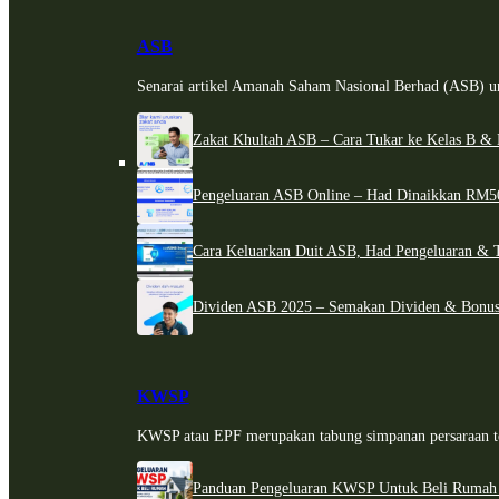
ASB
Senarai artikel Amanah Saham Nasional Berhad (ASB) un
Zakat Khultah ASB – Cara Tukar ke Kelas B & 
Pengeluaran ASB Online – Had Dinaikkan RM5
Cara Keluarkan Duit ASB, Had Pengeluaran & 
Dividen ASB 2025 – Semakan Dividen & Bonus
KWSP
KWSP atau EPF merupakan tabung simpanan persaraan te
Panduan Pengeluaran KWSP Untuk Beli Rumah