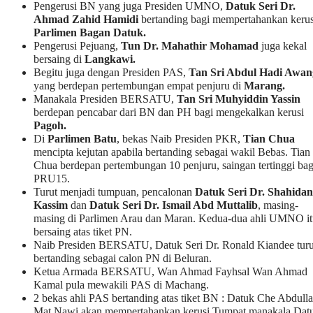
Pengerusi BN yang juga Presiden UMNO,
Datuk Seri Dr.
Ahmad Zahid Hamidi
bertanding bagi mempertahankan kerus
Parlimen Bagan Datuk.
Pengerusi Pejuang,
Tun Dr. Mahathir Mohamad
juga kekal
bersaing di
Langkawi.
Begitu juga dengan Presiden PAS,
Tan Sri Abdul Hadi Awan
yang berdepan pertembungan empat penjuru di
Marang.
Manakala Presiden BERSATU,
Tan Sri Muhyiddin Yassin
berdepan pencabar dari BN dan PH bagi mengekalkan kerusi
Pagoh.
Di
Parlimen Batu
, bekas Naib Presiden PKR,
Tian Chua
mencipta kejutan apabila bertanding sebagai wakil Bebas. Tian
Chua berdepan pertembungan 10 penjuru, saingan tertinggi bag
PRU15.
Turut menjadi tumpuan, pencalonan
Datuk Seri Dr. Shahidan
Kassim
dan
Datuk Seri Dr. Ismail Abd Muttalib
, masing-
masing di Parlimen Arau dan Maran. Kedua-dua ahli UMNO it
bersaing atas tiket PN.
Naib Presiden BERSATU, Datuk Seri Dr. Ronald Kiandee turu
bertanding sebagai calon PN di Beluran.
Ketua Armada BERSATU, Wan Ahmad Fayhsal Wan Ahmad
Kamal pula mewakili PAS di Machang.
2 bekas ahli PAS bertanding atas tiket BN : Datuk Che Abdull
Mat Nawi akan mempertahankan kerusi Tumpat manakala Dat