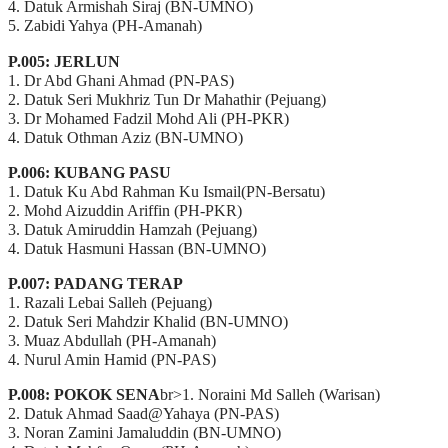
4. Datuk Armishah Siraj (BN-UMNO)
5. Zabidi Yahya (PH-Amanah)
P.005: JERLUN
1. Dr Abd Ghani Ahmad (PN-PAS)
2. Datuk Seri Mukhriz Tun Dr Mahathir (Pejuang)
3. Dr Mohamed Fadzil Mohd Ali (PH-PKR)
4. Datuk Othman Aziz (BN-UMNO)
P.006: KUBANG PASU
1. Datuk Ku Abd Rahman Ku Ismail(PN-Bersatu)
2. Mohd Aizuddin Ariffin (PH-PKR)
3. Datuk Amiruddin Hamzah (Pejuang)
4. Datuk Hasmuni Hassan (BN-UMNO)
P.007: PADANG TERAP
1. Razali Lebai Salleh (Pejuang)
2. Datuk Seri Mahdzir Khalid (BN-UMNO)
3. Muaz Abdullah (PH-Amanah)
4. Nurul Amin Hamid (PN-PAS)
P.008: POKOK SENA
br>1. Noraini Md Salleh (Warisan)
2. Datuk Ahmad Saad@Yahaya (PN-PAS)
3. Noran Zamini Jamaluddin (BN-UMNO)