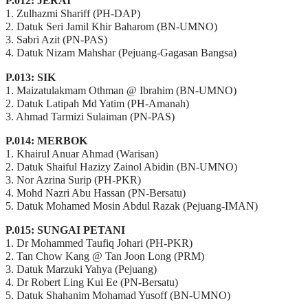
P.012: JERAI
1. Zulhazmi Shariff (PH-DAP)
2. Datuk Seri Jamil Khir Baharom (BN-UMNO)
3. Sabri Azit (PN-PAS)
4. Datuk Nizam Mahshar (Pejuang-Gagasan Bangsa)
P.013: SIK
1. Maizatulakmam Othman @ Ibrahim (BN-UMNO)
2. Datuk Latipah Md Yatim (PH-Amanah)
3. Ahmad Tarmizi Sulaiman (PN-PAS)
P.014: MERBOK
1. Khairul Anuar Ahmad (Warisan)
2. Datuk Shaiful Hazizy Zainol Abidin (BN-UMNO)
3. Nor Azrina Surip (PH-PKR)
4. Mohd Nazri Abu Hassan (PN-Bersatu)
5. Datuk Mohamed Mosin Abdul Razak (Pejuang-IMAN)
P.015: SUNGAI PETANI
1. Dr Mohammed Taufiq Johari (PH-PKR)
2. Tan Chow Kang @ Tan Joon Long (PRM)
3. Datuk Marzuki Yahya (Pejuang)
4. Dr Robert Ling Kui Ee (PN-Bersatu)
5. Datuk Shahanim Mohamad Yusoff (BN-UMNO)