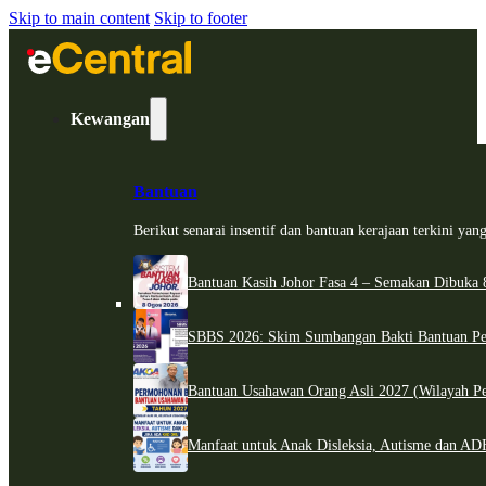
Skip to main content
Skip to footer
Kewangan
Bantuan
Berikut senarai insentif dan bantuan kerajaan terkini ya
Bantuan Kasih Johor Fasa 4 – Semakan Dibuka 8
SBBS 2026: Skim Sumbangan Bakti Bantuan Per
Bantuan Usahawan Orang Asli 2027 (Wilayah Pe
Manfaat untuk Anak Disleksia, Autisme dan 