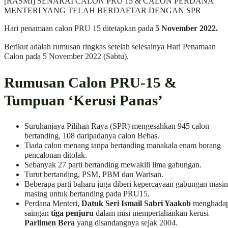
[RASMI] SENARAI CALON PRU 15 & CALON PERDANA
MENTERI YANG TELAH BERDAFTAR DENGAN SPR
Hari penamaan calon PRU 15 ditetapkan pada
5 November 2022.
Berikut adalah rumusan ringkas setelah selesainya Hari Penamaan
Calon pada 5 November 2022 (Sabtu).
Rumusan Calon PRU-15 &
Tumpuan ‘Kerusi Panas’
Suruhanjaya Pilihan Raya (SPR) mengesahkan 945 calon
bertanding, 108 daripadanya calon Bebas.
Tiada calon menang tanpa bertanding manakala enam borang
pencalonan ditolak.
Sebanyak 27 parti bertanding mewakili lima gabungan.
Turut bertanding, PSM, PBM dan Warisan.
Beberapa parti baharu juga diberi kepercayaan gabungan masin
masing untuk bertanding pada PRU15.
Perdana Menteri,
Datuk Seri Ismail Sabri Yaakob
menghada
saingan
tiga penjuru
dalam misi mempertahankan kerusi
Parlimen Bera
yang disandangnya sejak 2004.