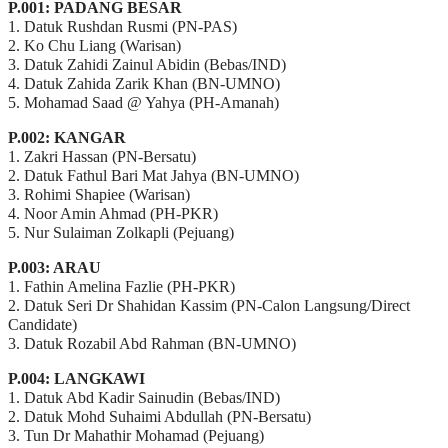
P.001: PADANG BESAR
1. Datuk Rushdan Rusmi (PN-PAS)
2. Ko Chu Liang (Warisan)
3. Datuk Zahidi Zainul Abidin (Bebas/IND)
4. Datuk Zahida Zarik Khan (BN-UMNO)
5. Mohamad Saad @ Yahya (PH-Amanah)
P.002: KANGAR
1. Zakri Hassan (PN-Bersatu)
2. Datuk Fathul Bari Mat Jahya (BN-UMNO)
3. Rohimi Shapiee (Warisan)
4. Noor Amin Ahmad (PH-PKR)
5. Nur Sulaiman Zolkapli (Pejuang)
P.003: ARAU
1. Fathin Amelina Fazlie (PH-PKR)
2. Datuk Seri Dr Shahidan Kassim (PN-Calon Langsung/Direct
Candidate)
3. Datuk Rozabil Abd Rahman (BN-UMNO)
P.004: LANGKAWI
1. Datuk Abd Kadir Sainudin (Bebas/IND)
2. Datuk Mohd Suhaimi Abdullah (PN-Bersatu)
3. Tun Dr Mahathir Mohamad (Pejuang)