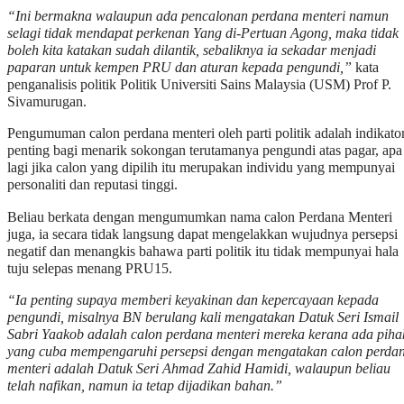
“Ini bermakna walaupun ada pencalonan perdana menteri namun
selagi tidak mendapat perkenan Yang di-Pertuan Agong, maka tidak
boleh kita katakan sudah dilantik, sebaliknya ia sekadar menjadi
paparan untuk kempen PRU dan aturan kepada pengundi,”
kata
penganalisis politik Politik Universiti Sains Malaysia (USM) Prof P.
Sivamurugan.
Pengumuman calon perdana menteri oleh parti politik adalah indikato
penting bagi menarik sokongan terutamanya pengundi atas pagar, apa
lagi jika calon yang dipilih itu merupakan individu yang mempunyai
personaliti dan reputasi tinggi.
Beliau berkata dengan mengumumkan nama calon Perdana Menteri
juga, ia secara tidak langsung dapat mengelakkan wujudnya persepsi
negatif dan menangkis bahawa parti politik itu tidak mempunyai hala
tuju selepas menang PRU15.
“Ia penting supaya memberi keyakinan dan kepercayaan kepada
pengundi, misalnya BN berulang kali mengatakan Datuk Seri Ismail
Sabri Yaakob adalah calon perdana menteri mereka kerana ada piha
yang cuba mempengaruhi persepsi dengan mengatakan calon perda
menteri adalah Datuk Seri Ahmad Zahid Hamidi, walaupun beliau
telah nafikan, namun ia tetap dijadikan bahan.”