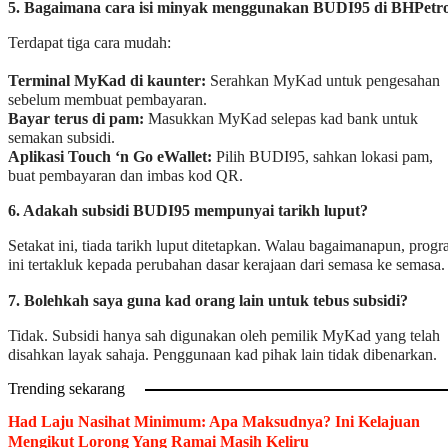
5. Bagaimana cara isi minyak menggunakan BUDI95 di BHPetro
Terdapat tiga cara mudah:
Terminal MyKad di kaunter:
Serahkan MyKad untuk pengesahan
sebelum membuat pembayaran.
Bayar terus di pam:
Masukkan MyKad selepas kad bank untuk
semakan subsidi.
Aplikasi Touch ‘n Go eWallet:
Pilih BUDI95, sahkan lokasi pam,
buat pembayaran dan imbas kod QR.
6. Adakah subsidi BUDI95 mempunyai tarikh luput?
Setakat ini, tiada tarikh luput ditetapkan. Walau bagaimanapun, prog
ini tertakluk kepada perubahan dasar kerajaan dari semasa ke semasa.
7. Bolehkah saya guna kad orang lain untuk tebus subsidi?
Tidak. Subsidi hanya sah digunakan oleh pemilik MyKad yang telah
disahkan layak sahaja. Penggunaan kad pihak lain tidak dibenarkan.
Trending sekarang
Had Laju Nasihat Minimum: Apa Maksudnya? Ini Kelajuan
Mengikut Lorong Yang Ramai Masih Keliru