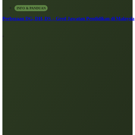
INFO & PANDUAN
Perbezaan DG, DH, DS – Gred Jawatan Pendidikan di Malaysia