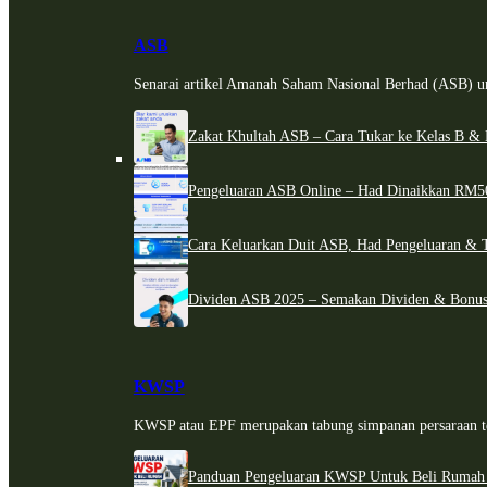
ASB
Senarai artikel Amanah Saham Nasional Berhad (ASB) un
Zakat Khultah ASB – Cara Tukar ke Kelas B & 
Pengeluaran ASB Online – Had Dinaikkan RM5
Cara Keluarkan Duit ASB, Had Pengeluaran & 
Dividen ASB 2025 – Semakan Dividen & Bonus
KWSP
KWSP atau EPF merupakan tabung simpanan persaraan te
Panduan Pengeluaran KWSP Untuk Beli Rumah