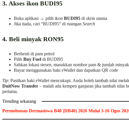
3. Akses ikon BUDI95
Buka aplikasi → pilih ikon
BUDI95
di skrin utama
Jika tiada, cari “BUDI95” di ruangan
Search
4. Beli minyak RON95
Berhenti di pam petrol
Pilih
Buy Fuel
di BUDI95
Sahkan lokasi stesen, masukkan nombor pam & jumlah minyak
Bayar menggunakan baki eWallet dan dapatkan QR code
Tip
: Pastikan baki eWallet mencukupi. Anda boleh tambah nilai melal
DuitNow Transfer
– malah ada kempen ganjaran jika tambah nilai bu
pertama.
Trending sekarang
Permohonan Dermasiswa B40 (DB40) 2026 Mulai 3-16 Ogos 202