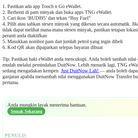
1. Pastikan ada app Touch n Go eWallet.
2. Berhenti di pam minyak dan buka apps TNG eWallet.
3. Cari ikon ‘BUDI95’ dan tekan “Buy Fuel”
4. Pilih atau sahkan stesen minyak yang dikesan secara automatik. Ji
tidak dapat melihat mana-mana stesen minyak, pastikan tetapan lokasi
peranti anda diaktifkan
5. Masukkan nombor pam dan jumlah petrol yang ingin dibeli
6. Kod QR akan dipaparkan selepas bayaran dibuat
Tip: Pastikan baki eWallet anda mencukupi. Anda boleh tambah nilai
mudah melalui pemindahan DuitNow. Lebih menarik lagi, TNG eWal
sedang mengadakan kempen
Just DuitNow Lah!
— anda boleh dapa
ganjaran apabila menambah nilai menggunakan DuitNow Transfer bua
pertama.
Anda mungkin layak menerima bantuan.
Semak Sekarang
PENULIS