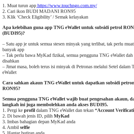
1. Muat turun app
https://www.touchngo.com.my/
2. Cari ikon BUDI MADANI RON95
3. Klik ‘Check Eligibility’ / Semak kelayakan
Apa kelebihan guna app TNG eWallet untuk subsidi petrol RO
(BUDI95)?
– Satu app je untuk semua stesen minyak yang terlibat, tak perlu muat
banyak app
– Tak perlu bawa MyKad fizikal, semua pengguna TNG eWallet dah
disahkan
– Jimat masa, boleh terus isi minyak di Petronas melalui Setel dala
eWallet
Cara sahkan akaun TNG eWallet untuk dapatkan subsidi petro
RON95?
Semua pengguna TNG eWallet wajib buat pengesahan akaun, d
langkah ini juga membolehkan anda akses BUDI95.
1. Pergi ke
profil
dalam TNG eWallet dan tekan
“Account Verificat
2. Di bawah jenis ID, pilih
MyKad
3. Imbas bahagian depan MyKad anda
4. Ambil
selfie
5. Hantar butiran anda