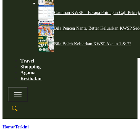
Caruman KWSP – Berapa Potongan Gaji Pekerj
Bila Pencen Nanti, Better Keluarkan KWSP Sed
Bila Boleh Keluarkan KWSP Akaun 1 & 2?
Travel
Shopping
Agama
Kesihatan
Home
Terkini