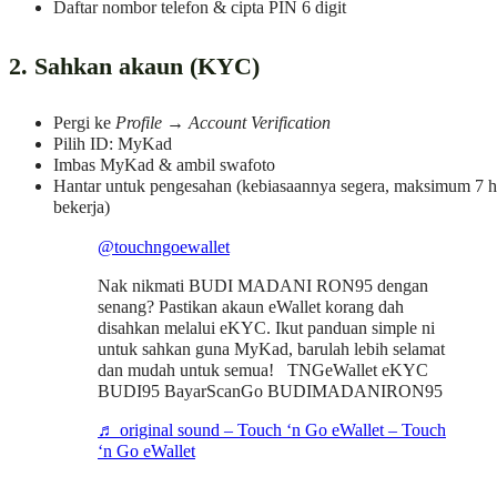
Daftar nombor telefon & cipta PIN 6 digit
2. Sahkan akaun (KYC)
Pergi ke
Profile
→
Account Verification
Pilih ID: MyKad
Imbas MyKad & ambil swafoto
Hantar untuk pengesahan (kebiasaannya segera, maksimum 7 h
bekerja)
@touchngoewallet
Nak nikmati BUDI MADANI RON95 dengan
senang? Pastikan akaun eWallet korang dah
disahkan melalui eKYC. Ikut panduan simple ni
untuk sahkan guna MyKad, barulah lebih selamat
dan mudah untuk semua! ​ ​ TNGeWallet eKYC
BUDI95 BayarScanGo BUDIMADANIRON95
♬ original sound – Touch ‘n Go eWallet – Touch
‘n Go eWallet