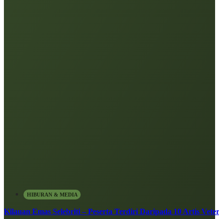
HIBURAN & MEDIA
Kilauan Emas Selebriti – Peserta Terdiri Daripada 10 Artis Vete