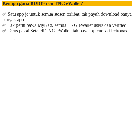
Kenapa guna BUDI95 on TNG eWallet?​
✅ Satu app je untuk semua stesen terlibat, tak payah download banya
banyak app​
✅ Tak perlu bawa MyKad, semua TNG eWallet users dah verified​
✅ Terus pakai Setel di TNG eWallet, tak payah queue kat Petronas​