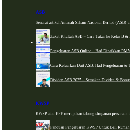
ASB
Senarai artikel Amanah Saham Nasional Berhad (ASB) un
Zakat Khultah ASB – Cara Tukar ke Kelas B & 
Pengeluaran ASB Online – Had Dinaikkan RM5
Cara Keluarkan Duit ASB, Had Pengeluaran & 
Dividen ASB 2025 – Semakan Dividen & Bonus
KWSP
KWSP atau EPF merupakan tabung simpanan persaraan te
Panduan Pengeluaran KWSP Untuk Beli Rumah