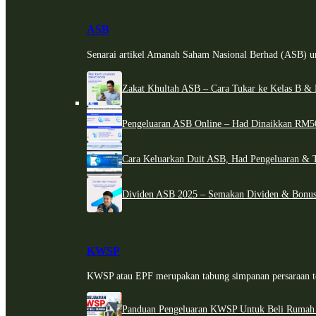
ASB
Senarai artikel Amanah Saham Nasional Berhad (ASB) un
Zakat Khultah ASB – Cara Tukar ke Kelas B & 
Pengeluaran ASB Online – Had Dinaikkan RM5
Cara Keluarkan Duit ASB, Had Pengeluaran & 
Dividen ASB 2025 – Semakan Dividen & Bonus
KWSP
KWSP atau EPF merupakan tabung simpanan persaraan te
Panduan Pengeluaran KWSP Untuk Beli Rumah