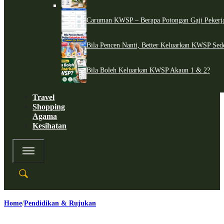
Caruman KWSP – Berapa Potongan Gaji Pekerj
Bila Pencen Nanti, Better Keluarkan KWSP Sed
Bila Boleh Keluarkan KWSP Akaun 1 & 2?
Travel
Shopping
Agama
Kesihatan
Home
Pendidikan & Rujukan