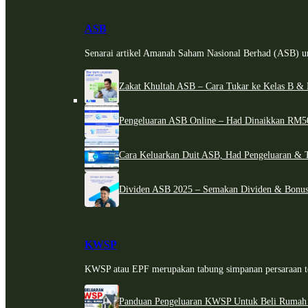
ASB
Senarai artikel Amanah Saham Nasional Berhad (ASB) un
Zakat Khultah ASB – Cara Tukar ke Kelas B & 
Pengeluaran ASB Online – Had Dinaikkan RM5
Cara Keluarkan Duit ASB, Had Pengeluaran & 
Dividen ASB 2025 – Semakan Dividen & Bonus
KWSP
KWSP atau EPF merupakan tabung simpanan persaraan te
Panduan Pengeluaran KWSP Untuk Beli Rumah