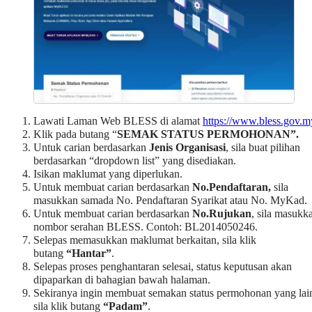
Lawati Laman Web BLESS di alamat
https://www.bless.gov.m
Klik pada butang “
SEMAK STATUS PERMOHONAN”.
Untuk carian berdasarkan
Jenis Organisasi
, sila buat pilihan
berdasarkan “dropdown list” yang disediakan.
Isikan maklumat yang diperlukan.
Untuk membuat carian berdasarkan
No.Pendaftaran,
sila
masukkan samada No. Pendaftaran Syarikat atau No. MyKad.
Untuk membuat carian berdasarkan
No.Rujukan
, sila masukk
nombor serahan BLESS. Contoh: BL2014050246.
Selepas memasukkan maklumat berkaitan, sila klik
butang
“Hantar”
.
Selepas proses penghantaran selesai, status keputusan akan
dipaparkan di bahagian bawah halaman.
Sekiranya ingin membuat semakan status permohonan yang lai
sila klik butang
“Padam”
.