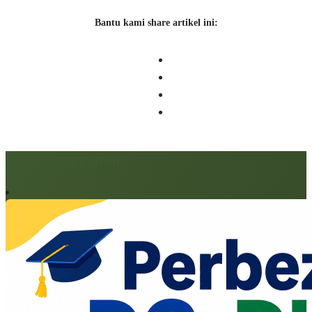
Bantu kami share artikel ini:
Artikel berkaitan: