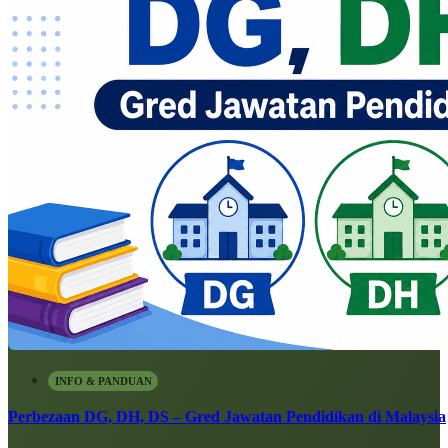
INFO & PANDUAN
Perbezaan DG, DH, DS – Gred Jawatan Pendidikan di Malaysia