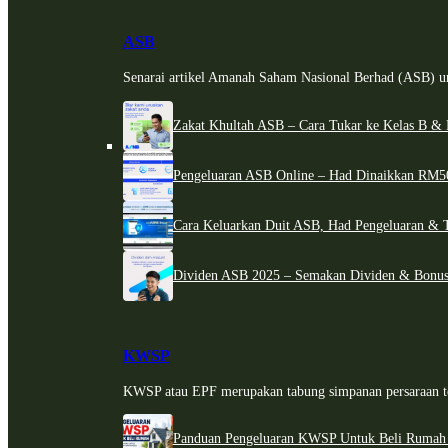
ASB
Senarai artikel Amanah Saham Nasional Berhad (ASB) un
Zakat Khultah ASB – Cara Tukar ke Kelas B & 
Pengeluaran ASB Online – Had Dinaikkan RM5
Cara Keluarkan Duit ASB, Had Pengeluaran & 
Dividen ASB 2025 – Semakan Dividen & Bonus
KWSP
KWSP atau EPF merupakan tabung simpanan persaraan te
Panduan Pengeluaran KWSP Untuk Beli Rumah