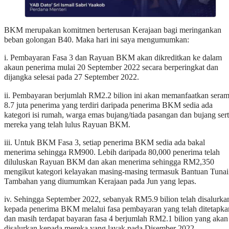
BKM merupakan komitmen berterusan Kerajaan bagi meringankan
beban golongan B40. Maka hari ini saya mengumumkan:
i. Pembayaran Fasa 3 dan Rayuan BKM akan dikreditkan ke dalam
akaun penerima mulai 20 September 2022 secara berperingkat dan
dijangka selesai pada 27 September 2022.
ii. Pembayaran berjumlah RM2.2 bilion ini akan memanfaatkan seram
8.7 juta penerima yang terdiri daripada penerima BKM sedia ada
kategori isi rumah, warga emas bujang/tiada pasangan dan bujang ser
mereka yang telah lulus Rayuan BKM.
iii. Untuk BKM Fasa 3, setiap penerima BKM sedia ada bakal
menerima sehingga RM900. Lebih daripada 80,000 penerima telah
diluluskan Rayuan BKM dan akan menerima sehingga RM2,350
mengikut kategori kelayakan masing-masing termasuk Bantuan Tunai
Tambahan yang diumumkan Kerajaan pada Jun yang lepas.
iv. Sehingga September 2022, sebanyak RM5.9 bilion telah disalurka
kepada penerima BKM melalui fasa pembayaran yang telah ditetapka
dan masih terdapat bayaran fasa 4 berjumlah RM2.1 bilion yang akan
disalurkan kepada mereka yang layak pada Disember 2022.