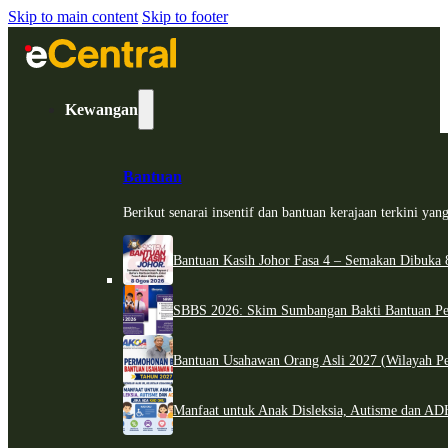
Skip to main content
Skip to footer
Kewangan
Bantuan
Berikut senarai insentif dan bantuan kerajaan terkini ya
Bantuan Kasih Johor Fasa 4 – Semakan Dibuka 8
SBBS 2026: Skim Sumbangan Bakti Bantuan Per
Bantuan Usahawan Orang Asli 2027 (Wilayah Pe
Manfaat untuk Anak Disleksia, Autisme dan 