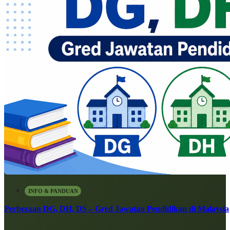
INFO & PANDUAN
Perbezaan DG, DH, DS – Gred Jawatan Pendidikan di Malaysia