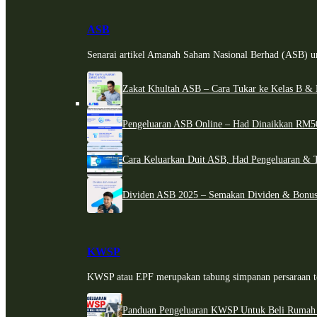
ASB
Senarai artikel Amanah Saham Nasional Berhad (ASB) un
Zakat Khultah ASB – Cara Tukar ke Kelas B & 
Pengeluaran ASB Online – Had Dinaikkan RM5
Cara Keluarkan Duit ASB, Had Pengeluaran & 
Dividen ASB 2025 – Semakan Dividen & Bonus
KWSP
KWSP atau EPF merupakan tabung simpanan persaraan te
Panduan Pengeluaran KWSP Untuk Beli Rumah