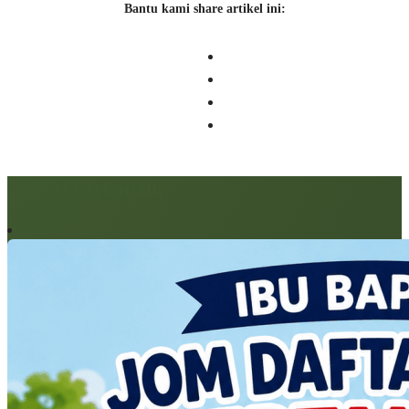
Bantu kami share artikel ini:
Artikel berkaitan: