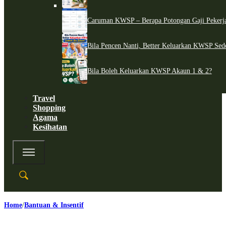
Caruman KWSP – Berapa Potongan Gaji Pekerj
Bila Pencen Nanti, Better Keluarkan KWSP Sed
Bila Boleh Keluarkan KWSP Akaun 1 & 2?
Travel
Shopping
Agama
Kesihatan
Home
Bantuan & Insentif