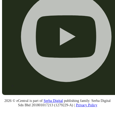
2026 © eCentral is part of
Serba Digital
publishing family. Serba Digital
Sdn Bhd 201801017213 (1279229-A) |
Privacy Policy