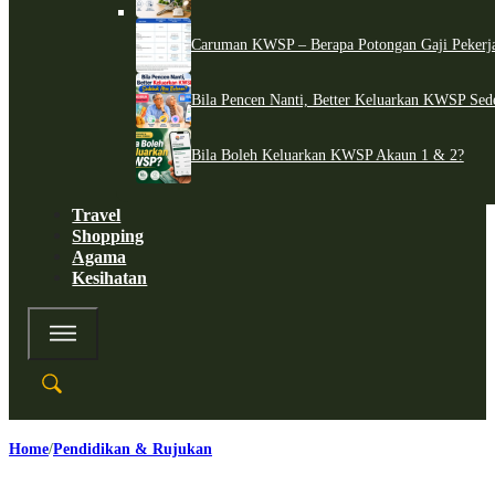
Caruman KWSP – Berapa Potongan Gaji Pekerj
Bila Pencen Nanti, Better Keluarkan KWSP Sed
Bila Boleh Keluarkan KWSP Akaun 1 & 2?
Travel
Shopping
Agama
Kesihatan
Home
Pendidikan & Rujukan