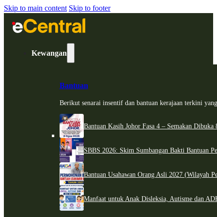
Skip to main content
Skip to footer
Kewangan
Bantuan
Berikut senarai insentif dan bantuan kerajaan terkini ya
Bantuan Kasih Johor Fasa 4 – Semakan Dibuka 8
SBBS 2026: Skim Sumbangan Bakti Bantuan Per
Bantuan Usahawan Orang Asli 2027 (Wilayah Pe
Manfaat untuk Anak Disleksia, Autisme dan 