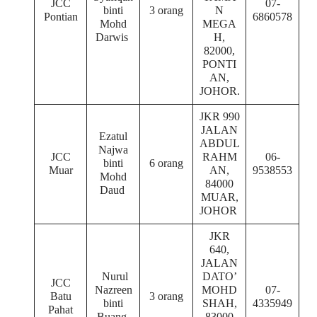
JCC
07-
binti
3 orang
N
Pontian
6860578
Mohd
MEGA
Darwis
H,
82000,
PONTI
AN,
JOHOR.
JKR 990
JALAN
Ezatul
ABDUL
Najwa
JCC
RAHM
06-
binti
6 orang
Muar
AN,
9538553
Mohd
84000
Daud
MUAR,
JOHOR
JKR
640,
JALAN
Nurul
DATO’
JCC
Nazreen
MOHD
07-
Batu
3 orang
binti
SHAH,
4335949
Pahat
Buang
83000