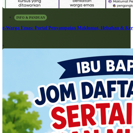
INFO & PANDUAN
e-Warga Emas: Portal Penyampaian Maklumat, Hebahan & Ke