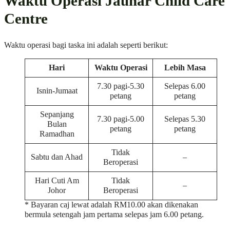
Waktu Operasi Jauhar Child Care
Centre
Waktu operasi bagi taska ini adalah seperti berikut:
Hari
Waktu Operasi
Lebih Masa
7.30 pagi-5.30
Selepas 6.00
Isnin-Jumaat
petang
petang
Sepanjang
7.30 pagi-5.00
Selepas 5.30
Bulan
petang
petang
Ramadhan
Tidak
Sabtu dan Ahad
–
Beroperasi
Hari Cuti Am
Tidak
–
Johor
Beroperasi
* Bayaran caj lewat adalah RM10.00 akan dikenakan
bermula setengah jam pertama selepas jam 6.00 petang.