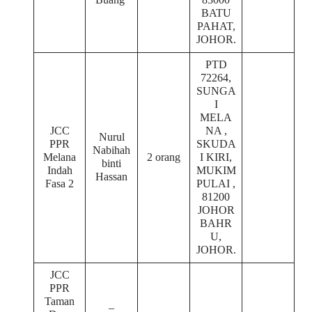
BATU
PAHAT,
JOHOR.
PTD
72264,
SUNGA
I
MELA
JCC
NA ,
Nurul
PPR
SKUDA
Nabihah
Melana
2 orang
I KIRI,
binti
Indah
MUKIM
Hassan
Fasa 2
PULAI ,
81200
JOHOR
BAHR
U,
JOHOR.
JCC
PPR
Taman
–