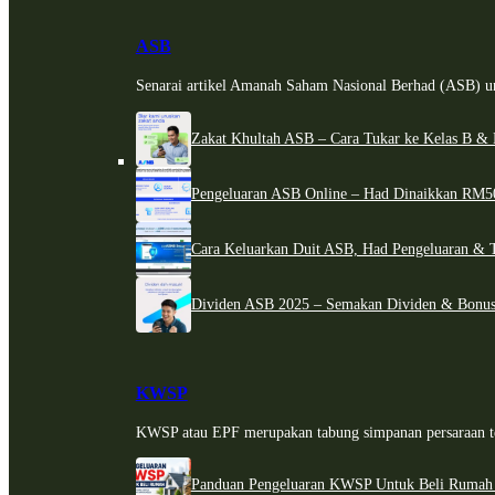
ASB
Senarai artikel Amanah Saham Nasional Berhad (ASB) un
Zakat Khultah ASB – Cara Tukar ke Kelas B & 
Pengeluaran ASB Online – Had Dinaikkan RM5
Cara Keluarkan Duit ASB, Had Pengeluaran & 
Dividen ASB 2025 – Semakan Dividen & Bonus
KWSP
KWSP atau EPF merupakan tabung simpanan persaraan te
Panduan Pengeluaran KWSP Untuk Beli Rumah