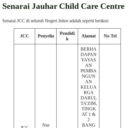
Senarai Jauhar Child Care Centre
Senarai JCC di seluruh Negeri Johor adalah seperti berikut:
Pendidi
JCC
Penyelia
Alamat
No Tel
k
BERHA
DAPAN
YAYAS
AN
PEMBA
NGUN
AN
KELUA
RGA
DARUL
TA’ZIM,
TINGK
AT 1 &
2
Nur
BANG
JCC