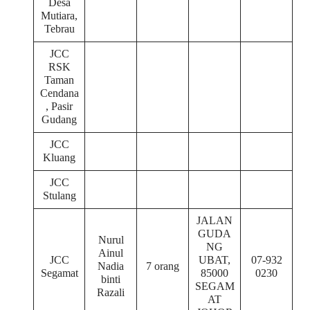
Desa
Mutiara,
Tebrau
JCC
RSK
Taman
Cendana
, Pasir
Gudang
JCC
Kluang
JCC
Stulang
JALAN
GUDA
Nurul
NG
Ainul
JCC
UBAT,
07-932
Nadia
7 orang
Segamat
85000
0230
binti
SEGAM
Razali
AT