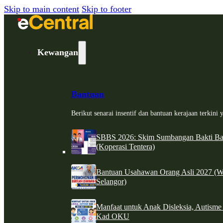
Skip to main content
Skip to footer
Kewangan
Bantuan
Berikut senarai insentif dan bantuan kerajaan terkin
SBBS 2026: Skim Sumbangan Bakti Ban
(Koperasi Tentera)
Bantuan Usahawan Orang Asli 2027 (W
Selangor)
Manfaat untuk Anak Disleksia, Autism
Kad OKU