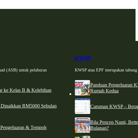
KWSP
had (ASB) untuk pelaburan
KWSP atau EPF merupakan tabung si
Panduan Pengeluaran 
r ke Kelas B & Kelebihan
Rumah Kedua
d Dinaikkan RM5000 Sebulan
Caruman KWSP – Berapa
Bila Pencen Nanti, Bet
 Pengeluaran & Tempoh
Bulanan?