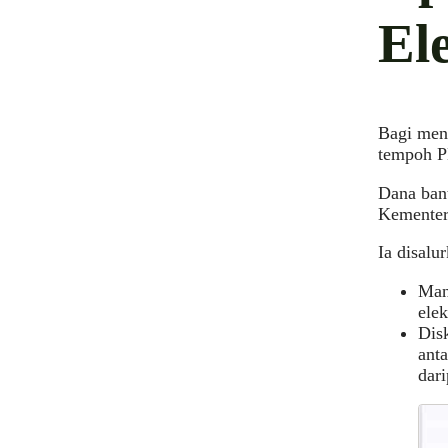
El
Bagi men
tempoh P
Dana bant
Kementer
Ia disalu
Man
ele
Dis
ant
dari