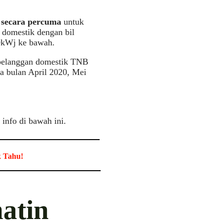
k secara percuma
untuk
 domestik dengan bil
00kWj ke bawah.
 pelanggan domestik TNB
da bulan April 2020, Mei
 info di bawah ini.
k Tahu!
atin