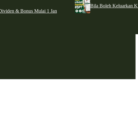
Bila Boleh Keluarkan 
ividen & Bonus Mulai 1 Jan