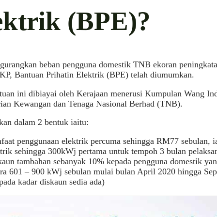
ektrik (BPE)?
gurangkan beban pengguna domestik TNB ekoran peningkatan 
KP, Bantuan Prihatin Elektrik (BPE) telah diumumkan.
uan ini dibiayai oleh Kerajaan menerusi Kumpulan Wang Ind
ian Kewangan dan Tenaga Nasional Berhad (TNB).
rkan dalam 2 bentuk iaitu:
faat penggunaan elektrik percuma sehingga RM77 sebulan, i
ktrik sehingga 300kWj pertama untuk tempoh 3 bulan pelaksa
kaun tambahan sebanyak 10% kepada pengguna domestik yan
ara 601 – 900 kWj sebulan mulai bulan April 2020 hingga S
pada kadar diskaun sedia ada)