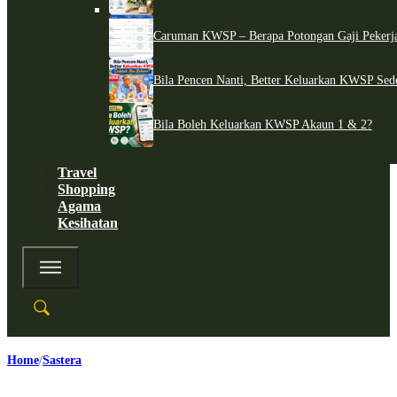
Caruman KWSP – Berapa Potongan Gaji Pekerj
Bila Pencen Nanti, Better Keluarkan KWSP Sed
Bila Boleh Keluarkan KWSP Akaun 1 & 2?
Travel
Shopping
Agama
Kesihatan
Home
Sastera