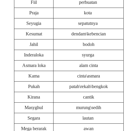
Fiil
perbuatan
Praja
kota
Seyugia
sepatutnya
Kesumat
dendam\kebencian
Jahil
bodoh
Inderaloka
syurga
Asmara loka
alam cinta
Kama
cinta\asmara
Pukah
patah\rekah\bengkok
Kirana
cantik
Masyghul
murung\sedih
Segara
lautan
Mega berarak
awan