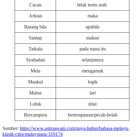
Cacau
tidak tentu arah
Arkian
maka
Barang bila
apabila
Santap
makan
Tatkala
pada masa itu
Syahadan
selanjutnya
Meta
mengamuk
Maakul
logik
Mabur
lari
Luluk
intai
Bercampera
bertempiaran/pecah-belah
Sumber:
https://www.astroawani.com/gaya-hidup/bahasa-melayu-
klasik-citra-malaysiana-319174