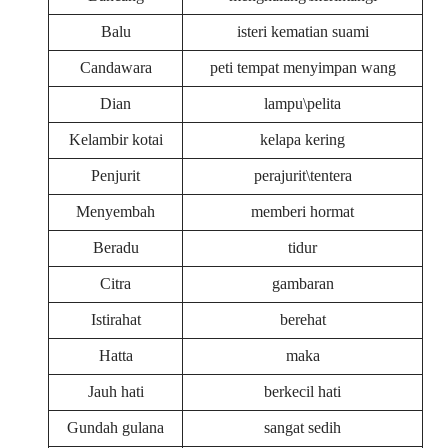
Balu
isteri kematian suami
Candawara
peti tempat menyimpan wang
Dian
lampu\pelita
Kelambir kotai
kelapa kering
Penjurit
perajurit\tentera
Menyembah
memberi hormat
Beradu
tidur
Citra
gambaran
Istirahat
berehat
Hatta
maka
Jauh hati
berkecil hati
Gundah gulana
sangat sedih