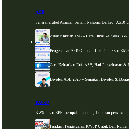
ASB
Senarai artikel Amanah Saham Nasional Berhad (ASB) un
Zakat Khultah ASB – Cara Tukar ke Kelas B & 
Pengeluaran ASB Online – Had Dinaikkan RM5
Cara Keluarkan Duit ASB, Had Pengeluaran & 
Dividen ASB 2025 – Semakan Dividen & Bonus
KWSP
KWSP atau EPF merupakan tabung simpanan persaraan te
Panduan Pengeluaran KWSP Untuk Beli Rumah