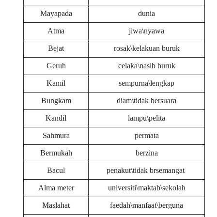
Mayapada
dunia
Atma
jiwa\nyawa
Bejat
rosak\kelakuan buruk
Geruh
celaka\nasib buruk
Kamil
sempurna\lengkap
Bungkam
diam\tidak bersuara
Kandil
lampu\pelita
Sahmura
permata
Bermukah
berzina
Bacul
penakut\tidak brsemangat
Alma meter
universiti\maktab\sekolah
Maslahat
faedah\manfaat\berguna