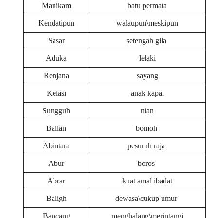
Manikam
batu permata
Kendatipun
walaupun\meskipun
Sasar
setengah gila
Aduka
lelaki
Renjana
sayang
Kelasi
anak kapal
Sungguh
nian
Balian
bomoh
Abintara
pesuruh raja
Abur
boros
Abrar
kuat amal ibadat
Baligh
dewasa\cukup umur
Bancang
menghalang\merintangi