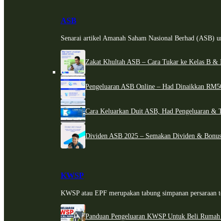
ASB
Senarai artikel Amanah Saham Nasional Berhad (ASB) un
Zakat Khultah ASB – Cara Tukar ke Kelas B & 
Pengeluaran ASB Online – Had Dinaikkan RM5
Cara Keluarkan Duit ASB, Had Pengeluaran & 
Dividen ASB 2025 – Semakan Dividen & Bonus
KWSP
KWSP atau EPF merupakan tabung simpanan persaraan te
Panduan Pengeluaran KWSP Untuk Beli Rumah