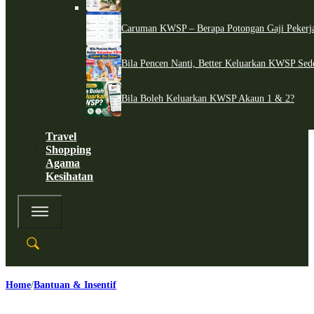
Caruman KWSP – Berapa Potongan Gaji Pekerj
Bila Pencen Nanti, Better Keluarkan KWSP Sed
Bila Boleh Keluarkan KWSP Akaun 1 & 2?
Travel
Shopping
Agama
Kesihatan
Home
Bantuan & Insentif