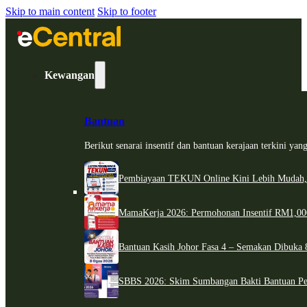
Skip to main content
Skip to footer
Kewangan
Bantuan
Berikut senarai insentif dan bantuan kerajaan terkini ya
Pembiayaan TEKUN Online Kini Lebih Mudah,
MamaKerja 2026: Permohonan Insentif RM1,000
Bantuan Kasih Johor Fasa 4 – Semakan Dibuka 8
SBBS 2026: Skim Sumbangan Bakti Bantuan Per