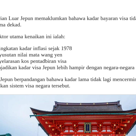
ian Luar Jepun memaklumkan bahawa kadar bayaran visa tid
ima dekad.
ktor utama kenaikan ini ialah:
ngkatan kadar inflasi sejak 1978
yusutan nilai mata wang yen
elarasan kos pentadbiran visa
jadikan kadar visa Jepun lebih hampir dengan negara-negara
 Jepun berpandangan bahawa kadar lama tidak lagi mencermi
an sistem visa negara tersebut.