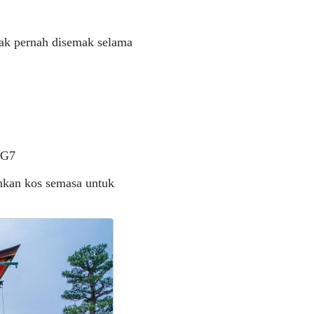
ak pernah disemak selama
 G7
nkan kos semasa untuk