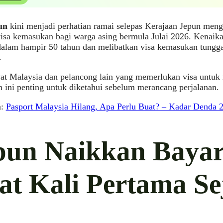
un
kini menjadi perhatian ramai selepas Kerajaan Jepun me
isa kemasukan bagi warga asing bermula Julai 2026. Kenaik
alam hampir 50 tahun dan melibatkan visa kemasukan tungga
.
yat Malaysia dan pelancong lain yang memerlukan visa untuk
 ini penting untuk diketahui sebelum merancang perjalanan.
a:
Pasport Malaysia Hilang, Apa Perlu Buat? – Kadar Denda 
pun Naikkan Bayar
at Kali Pertama Se