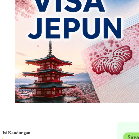
Isi Kandungan
Saya