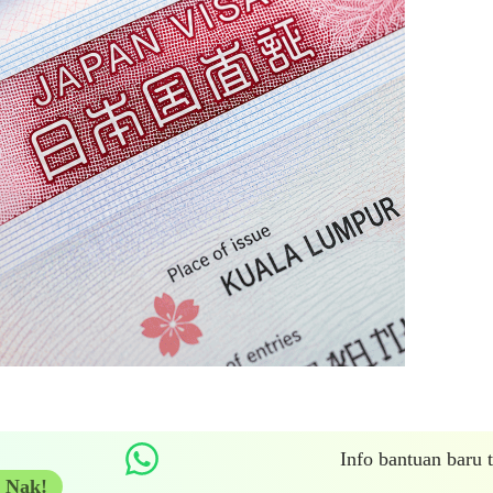
Info bantuan baru
 Nak!