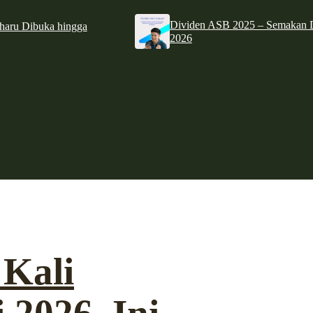
Dividen ASB 2025 – Semakan D
haru Dibuka hingga
2026
 Kali