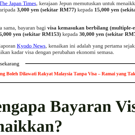
The Japan Times
, kerajaan Jepun memutuskan untuk menaikk
daripada
3,000 yen (sekitar RM77)
kepada
15,000 yen (seki
a sama, bayaran bagi
visa kemasukan berbilang (multiple-e
6,000 yen (sekitar RM153)
kepada
30,000 yen (sekitar R
laporan
Kyodo News
, kenaikan ini adalah yang pertama seja
ikan kadar visa dengan perubahan ekonomi semasa.
 sekarang
ng Boleh Dilawati Rakyat Malaysia Tanpa Visa – Ramai yang Ta
ngapa Bayaran Vi
naikkan?