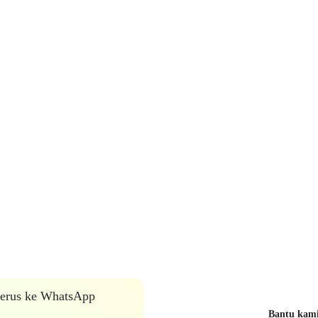
 terus ke WhatsApp
Bantu kami 