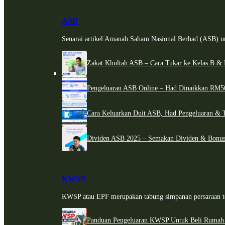
ASB
Senarai artikel Amanah Saham Nasional Berhad (ASB) un
Zakat Khultah ASB – Cara Tukar ke Kelas B & 
Pengeluaran ASB Online – Had Dinaikkan RM5
Cara Keluarkan Duit ASB, Had Pengeluaran & 
Dividen ASB 2025 – Semakan Dividen & Bonus
KWSP
KWSP atau EPF merupakan tabung simpanan persaraan te
Panduan Pengeluaran KWSP Untuk Beli Rumah