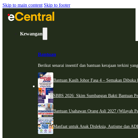
Skip to main content
Skip to footer
Kewangan
Bantuan
Berikut senarai insentif dan bantuan kerajaan terkini ya
Bantuan Kasih Johor Fasa 4 – Semakan Dibuka 8
SBBS 2026: Skim Sumbangan Bakti Bantuan Per
Bantuan Usahawan Orang Asli 2027 (Wilayah Pe
Manfaat untuk Anak Disleksia, Autisme dan 