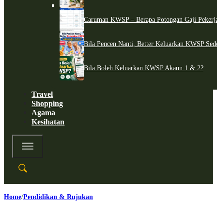
Caruman KWSP – Berapa Potongan Gaji Pekerj
Bila Pencen Nanti, Better Keluarkan KWSP Sed
Bila Boleh Keluarkan KWSP Akaun 1 & 2?
Travel
Shopping
Agama
Kesihatan
Home
Pendidikan & Rujukan