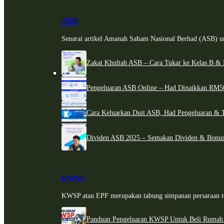
ASB
Senarai artikel Amanah Saham Nasional Berhad (ASB) un
Zakat Khultah ASB – Cara Tukar ke Kelas B & 
Pengeluaran ASB Online – Had Dinaikkan RM5
Cara Keluarkan Duit ASB, Had Pengeluaran & 
Dividen ASB 2025 – Semakan Dividen & Bonus
KWSP
KWSP atau EPF merupakan tabung simpanan persaraan te
Panduan Pengeluaran KWSP Untuk Beli Rumah