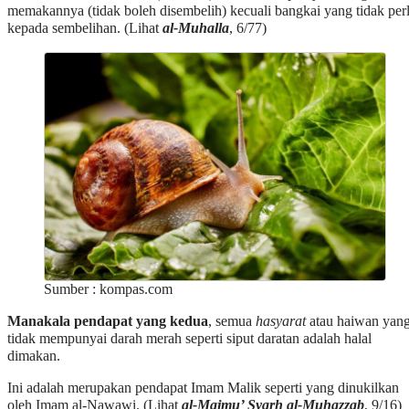
memakannya (tidak boleh disembelih) kecuali bangkai yang tidak per
kepada sembelihan. (Lihat
al-Muhalla
, 6/77)
Sumber : kompas.com
Manakala pendapat yang kedua
, semua
hasyarat
atau haiwan yan
tidak mempunyai darah merah seperti siput daratan adalah halal
dimakan.
Ini adalah merupakan pendapat Imam Malik seperti yang dinukilkan
oleh Imam al-Nawawi. (Lihat
al-Majmu’ Syarh al-Muhazzab
, 9/16)