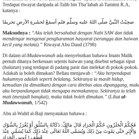
Terdapat riwayat daripada al-Talib bin Tha’labah al-Tamimi R.A,
katanya :
صحِبْتُ النَّبيَّ صلّى اللهُ عليه وسلَّم فلم أسمَعْ لحشَرةِ الأرضِ تحريمًا
Maksudnya :
“Aku telah bersahabat dengan Nabi SAW dan tidak
mendengar mengenai pengharaman hasyarat (serangga dan haiwan
kecil yang melata).”
Riwayat Abu Daud (3798)
Di dalam
al-Mudawwanah
ada menyebutkan bahawa Imam Malik
pernah ditanya berkenaan sejenis haiwan yang disebut sebagai siput
(
halazun
) yang terdapat di padang pasir dan melekat di pokok-pokok.
Adakah ia boleh dimakan? Beliau menjawab :
“Aku berpendapat
hukumnya adalah seperti belalang. Sekiranya ia masih hidup,
kemudian (ia dimatikan) dengan cara direbus atau dipanggang, mak
aku berpandangan tidak mengapa memakannya. Sekiranya ia telah
mati (menjadi bangkai), maka tidak boleh dimakan.”
(Lihat
al-
Mudawwanah
, 1/542)
Abu al-Walid al-Baji menyatakan bahawa :
فَحُكْمُ الْحَلَزُونِ حُكْمُ الْجَرَادِ قَالَ مَالِكٌ: ذَكَاتُهُ بِالسَّلْقِ أَوْ يُغْرَزُ بِالشَّوْكِ
وَالْإِبَرِ حَتَّى يَمُوتَ مِنْ ذَلِكَ وَيُسَمَّى اللَّهُ تَعَالَى عِنْدَ ذَلِكَ كَمَا يُسَمَّى عِنْدَ
قَطْفِ رُءُوسِ الْجَرَادِ