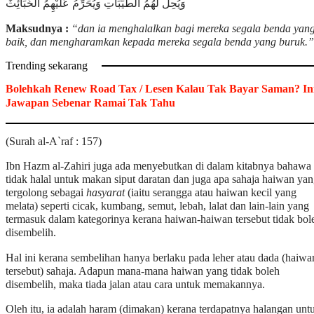
وَيُحِلُّ لَهُمُ الطَّيِّبَاتِ وَيُحَرِّمُ عَلَيْهِمُ الْخَبَائِثَ
Maksudnya :
“dan ia menghalalkan bagi mereka segala benda yan
baik, dan mengharamkan kepada mereka segala benda yang buruk.”
Trending sekarang
Bolehkah Renew Road Tax / Lesen Kalau Tak Bayar Saman? In
Jawapan Sebenar Ramai Tak Tahu
(Surah al-A`raf : 157)
Ibn Hazm al-Zahiri juga ada menyebutkan di dalam kitabnya bahawa
tidak halal untuk makan siput daratan dan juga apa sahaja haiwan ya
tergolong sebagai
hasyarat
(iaitu serangga atau haiwan kecil yang
melata) seperti cicak, kumbang, semut, lebah, lalat dan lain-lain yang
termasuk dalam kategorinya kerana haiwan-haiwan tersebut tidak bol
disembelih.
Hal ini kerana sembelihan hanya berlaku pada leher atau dada (haiwa
tersebut) sahaja. Adapun mana-mana haiwan yang tidak boleh
disembelih, maka tiada jalan atau cara untuk memakannya.
Oleh itu, ia adalah haram (dimakan) kerana terdapatnya halangan unt