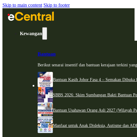
Skip to main content
Skip to footer
Kewangan
Bantuan
Berikut senarai insentif dan bantuan kerajaan terkini ya
Bantuan Kasih Johor Fasa 4 – Semakan Dibuka 8
SBBS 2026: Skim Sumbangan Bakti Bantuan Per
Bantuan Usahawan Orang Asli 2027 (Wilayah Pe
Manfaat untuk Anak Disleksia, Autisme dan 