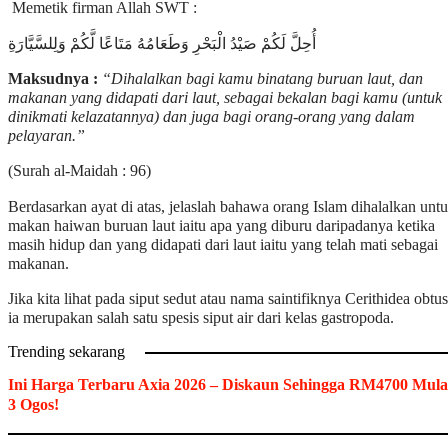
Memetik firman Allah SWT :
أُحِلَّ لَكُمْ صَيْدُ الْبَحْرِ وَطَعَامُهُ مَتَاعًا لَّكُمْ وَلِلسَّيَّارَةِ
Maksudnya :
“Dihalalkan bagi kamu binatang buruan laut, dan
makanan yang didapati dari laut, sebagai bekalan bagi kamu (untuk
dinikmati kelazatannya) dan juga bagi orang-orang yang dalam
pelayaran.”
(Surah al-Maidah : 96)
Berdasarkan ayat di atas, jelaslah bahawa orang Islam dihalalkan unt
makan haiwan buruan laut iaitu apa yang diburu daripadanya ketika
masih hidup dan yang didapati dari laut iaitu yang telah mati sebagai
makanan.
Jika kita lihat pada siput sedut atau nama saintifiknya Cerithidea obtus
ia merupakan salah satu spesis siput air dari kelas gastropoda.
Trending sekarang
Ini Harga Terbaru Axia 2026 – Diskaun Sehingga RM4700 Mula
3 Ogos!