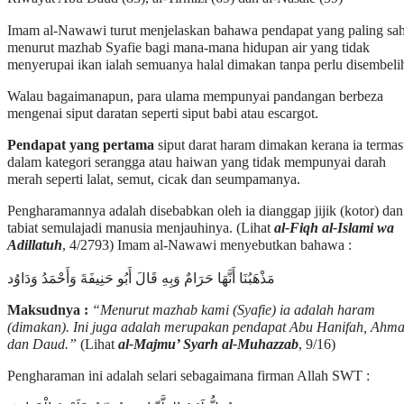
Imam al-Nawawi turut menjelaskan bahawa pendapat yang paling sa
menurut mazhab Syafie bagi mana-mana hidupan air yang tidak
menyerupai ikan ialah semuanya halal dimakan tanpa perlu disembeli
Walau bagaimanapun, para ulama mempunyai pandangan berbeza
mengenai siput daratan seperti siput babi atau escargot.
Pendapat yang pertama
siput darat haram dimakan kerana ia terma
dalam kategori serangga atau haiwan yang tidak mempunyai darah
merah seperti lalat, semut, cicak dan seumpamanya.
Pengharamannya adalah disebabkan oleh ia dianggap jijik (kotor) dan
tabiat semulajadi manusia menjauhinya. (Lihat
al-Fiqh al-Islami wa
Adillatuh
, 4/2793) Imam al-Nawawi menyebutkan bahawa :
مَذْهَبُنَا أَنَّهَا حَرَامٌ وَبِهِ قَالَ أَبُو حَنِيفَةَ وَأَحْمَدُ وَدَاوُد
Maksudnya :
“Menurut mazhab kami (Syafie) ia adalah haram
(dimakan). Ini juga adalah merupakan pendapat Abu Hanifah, Ahm
dan Daud.”
(Lihat
al-Majmu’ Syarh al-Muhazzab
, 9/16)
Pengharaman ini adalah selari sebagaimana firman Allah SWT :