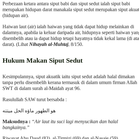
Perbezaan ketara antara siput babi dan siput sedut ialah siput babi
merupakan hidupan darat manakala siput sedut merupakan siput akuat
(hidupan air).
Haiwan laut (air) ialah haiwan yang tidak dapat hidup melainkan di
dalamnya, apabila ia keluar daripada air, hidupnya seperti haiwan yan
disembelih atau ia dapat hidup tetapi hayatnya tidak kekal lama (di ata
darat). (Lihat
Nihayah al-Muhtaj
, 8/150.
Hukum Makan Siput Sedut
Kesimpulannya, siput akuatik iaitu siput sedut adalah halal dimakan
tanpa perlu disembelih kerana termasuk di dalam umum firman Allah
SWT di dalam surah al-Maidah ayat 96.
Rasulullah SAW turut bersabda :
هو الطهور ماؤه الحل ميتته
Maksudnya :
“Air laut itu suci lagi menyucikan dan halal
bangkainya.”
Riwayat Abu Daud (83), al-Tirmizi (69) dan al-Nasaie (59)