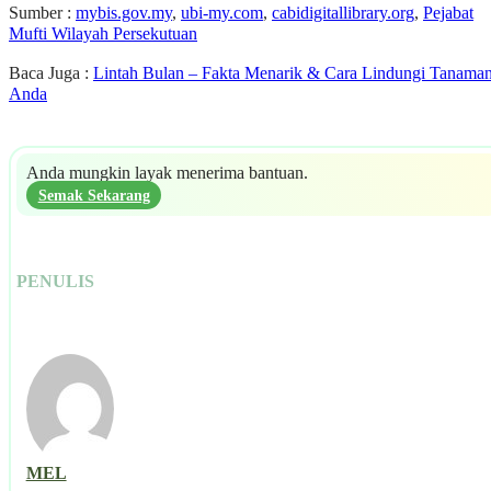
Sumber :
mybis.gov.my
,
ubi-my.com
,
cabidigitallibrary.org
,
Pejabat
Mufti Wilayah Persekutuan
Baca Juga :
Lintah Bulan – Fakta Menarik & Cara Lindungi Tanama
Anda
Anda mungkin layak menerima bantuan.
Semak Sekarang
PENULIS
MEL