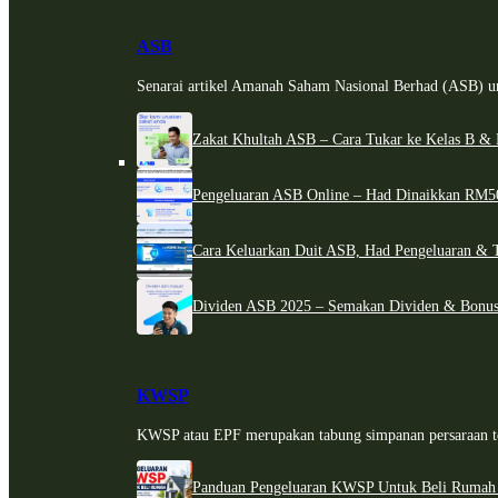
ASB
Senarai artikel Amanah Saham Nasional Berhad (ASB) un
Zakat Khultah ASB – Cara Tukar ke Kelas B & 
Pengeluaran ASB Online – Had Dinaikkan RM5
Cara Keluarkan Duit ASB, Had Pengeluaran & 
Dividen ASB 2025 – Semakan Dividen & Bonus
KWSP
KWSP atau EPF merupakan tabung simpanan persaraan te
Panduan Pengeluaran KWSP Untuk Beli Rumah