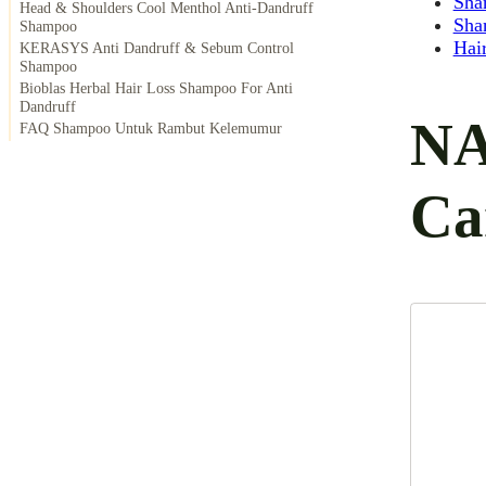
Sha
Head & Shoulders Cool Menthol Anti-Dandruff
Sha
Shampoo
Hai
KERASYS Anti Dandruff & Sebum Control
Shampoo
Bioblas Herbal Hair Loss Shampoo For Anti
Dandruff
NA
FAQ Shampoo Untuk Rambut Kelemumur
Ca