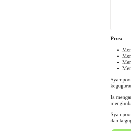
Pros:
Men
Men
Men
Mem
Syampoo 
kegugura
Ia menga
mengimban
Syampoo i
dan kegu