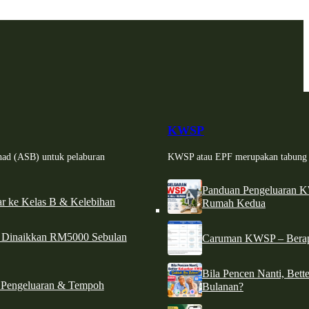
KWSP
had (ASB) untuk pelaburan
KWSP atau EPF merupakan tabung si
Panduan Pengeluaran 
r ke Kelas B & Kelebihan
Rumah Kedua
d Dinaikkan RM5000 Sebulan
Caruman KWSP – Berapa
Bila Pencen Nanti, Bet
 Pengeluaran & Tempoh
Bulanan?