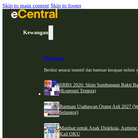
Skip to main content
Skip to footer
Kewangan
Bantuan
Berikut senarai insentif dan bantuan kerajaan terkin
SBBS 2026: Skim Sumbangan Bakti Ban
(Koperasi Tentera)
Bantuan Usahawan Orang Asli 2027 (W
Selangor)
Manfaat untuk Anak Disleksia, Autism
Kad OKU