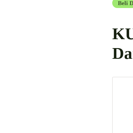
Beli 
KU
Da