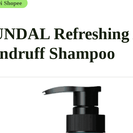
Di Shopee
NDAL Refreshing 
ndruff Shampoo