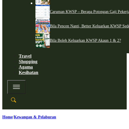
Caruman KWSP – Berapa Potongan Gaji Pekerj
Bila Pencen Nanti, Better Keluarkan KWSP Sed
Bila Boleh Keluarkan KWSP Akaun 1 & 2?
Travel
Shopping
Agama
Kesihatan
Home
Kewangan & Pelaburan