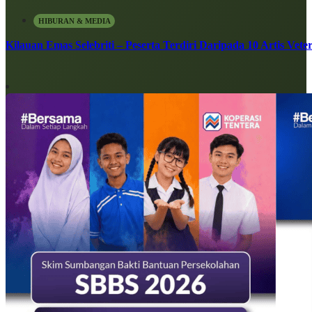
HIBURAN & MEDIA
Kilauan Emas Selebriti – Peserta Terdiri Daripada 10 Artis Vete