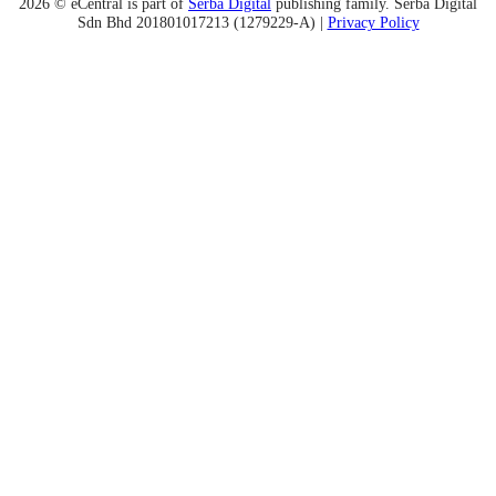
2026 © eCentral is part of
Serba Digital
publishing family. Serba Digital
Sdn Bhd 201801017213 (1279229-A) |
Privacy Policy