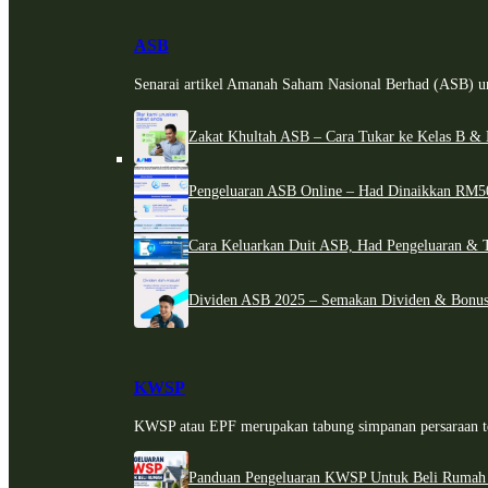
ASB
Senarai artikel Amanah Saham Nasional Berhad (ASB) un
Zakat Khultah ASB – Cara Tukar ke Kelas B & 
Pengeluaran ASB Online – Had Dinaikkan RM5
Cara Keluarkan Duit ASB, Had Pengeluaran & 
Dividen ASB 2025 – Semakan Dividen & Bonus
KWSP
KWSP atau EPF merupakan tabung simpanan persaraan te
Panduan Pengeluaran KWSP Untuk Beli Rumah