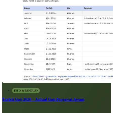
INFO & PANDUAN
Tarikh Gaji 2026 – Jadual Gaji Penjawat Awam