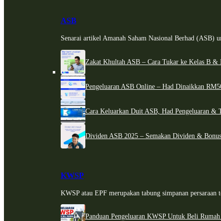
ASB
Senarai artikel Amanah Saham Nasional Berhad (ASB) un
Zakat Khultah ASB – Cara Tukar ke Kelas B & 
Pengeluaran ASB Online – Had Dinaikkan RM5
Cara Keluarkan Duit ASB, Had Pengeluaran & 
Dividen ASB 2025 – Semakan Dividen & Bonus
KWSP
KWSP atau EPF merupakan tabung simpanan persaraan te
Panduan Pengeluaran KWSP Untuk Beli Rumah