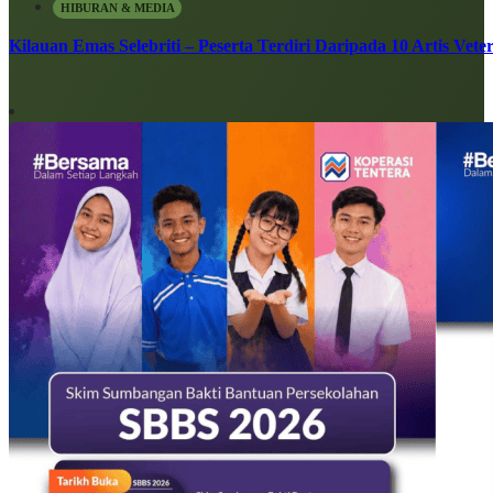
HIBURAN & MEDIA
Kilauan Emas Selebriti – Peserta Terdiri Daripada 10 Artis Vete