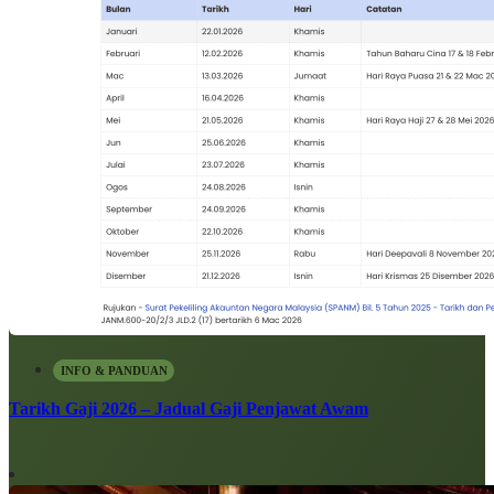
INFO & PANDUAN
Tarikh Gaji 2026 – Jadual Gaji Penjawat Awam