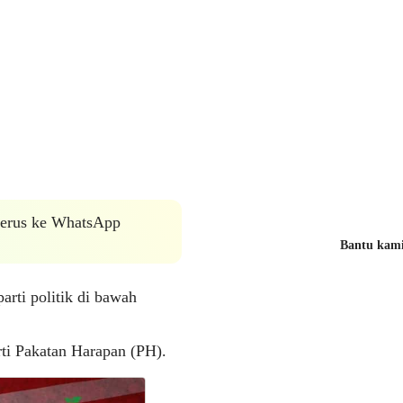
 terus ke WhatsApp
Bantu kami 
rti politik di bawah
rti Pakatan Harapan (PH).