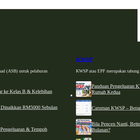
KWSP
had (ASB) untuk pelaburan
KWSP atau EPF merupakan tabung si
Panduan Pengeluaran 
r ke Kelas B & Kelebihan
Rumah Kedua
d Dinaikkan RM5000 Sebulan
Caruman KWSP – Berapa
Bila Pencen Nanti, Bet
 Pengeluaran & Tempoh
Bulanan?