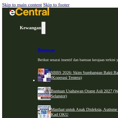
Skip to main content
Skip to footer
Kewangan
Bantuan
Berikut senarai insentif dan bantuan kerajaan terkin
SBBS 2026: Skim Sumbangan Bakti Ban
(Koperasi Tentera)
Bantuan Usahawan Orang Asli 2027 (W
Selangor)
Manfaat untuk Anak Disleksia, Autism
Kad OKU