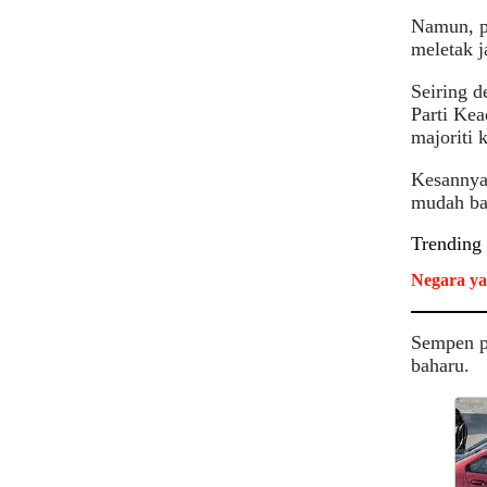
Namun, p
meletak j
Seiring d
Parti Kea
majoriti 
Kesannya
mudah ba
Trending
Negara ya
Sempen p
baharu.