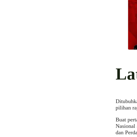
La
Ditubuhk
pilihan r
Buat per
Nasional 
dan Perda