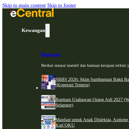
Skip to main content
Skip to footer
Kewangan
Bantuan
Berikut senarai insentif dan bantuan kerajaan terkin
SBBS 2026: Skim Sumbangan Bakti Ban
(Koperasi Tentera)
Bantuan Usahawan Orang Asli 2027 (W
Selangor)
Manfaat untuk Anak Disleksia, Autism
Kad OKU