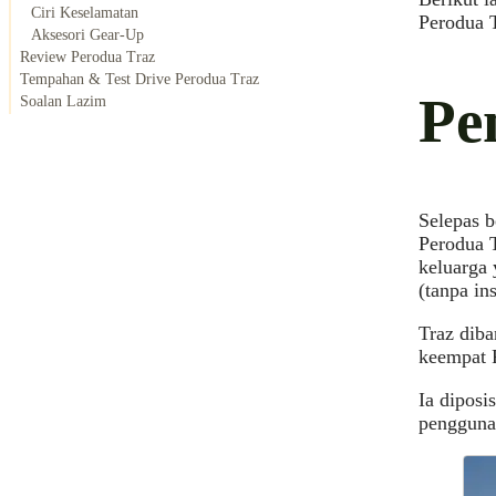
Ciri Keselamatan
Perodua T
Aksesori Gear-Up
Review Perodua Traz
Tempahan & Test Drive Perodua Traz
Pe
Soalan Lazim
Selepas b
Perodua 
keluarga 
(tanpa in
Traz dib
keempat P
Ia diposi
pengguna 