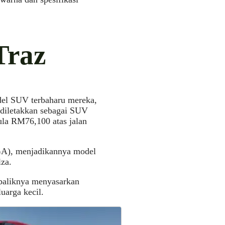
Traz
del SUV terbaharu mereka,
diletakkan sebagai SUV
ula RM76,100 atas jalan
GA), menjadikannya model
za.
ebaliknya menyasarkan
uarga kecil.