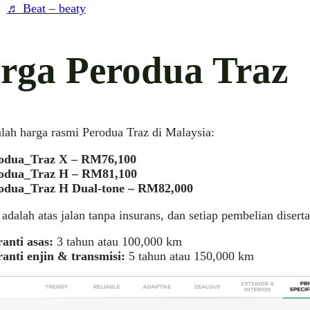
♬ Beat – beaty
rga Perodua Traz
alah harga rasmi Perodua Traz di Malaysia:
odua_Traz X – RM76,100
odua_Traz H – RM81,100
odua_Traz H Dual-tone – RM82,000
 adalah atas jalan tanpa insurans, dan setiap pembelian diser
anti asas:
3 tahun atau 100,000 km
anti enjin & transmisi:
5 tahun atau 150,000 km