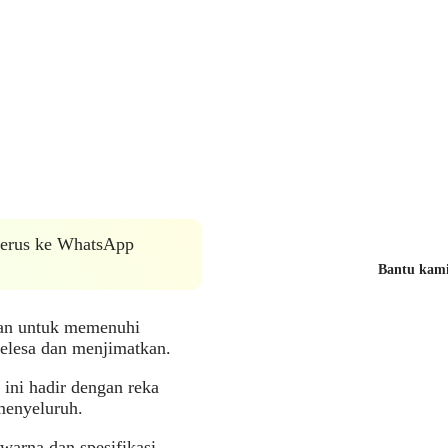
 terus ke WhatsApp
Bantu kami 
an untuk memenuhi
selesa dan menjimatkan.
ini hadir dengan reka
menyeluruh.
warna dan spesifikasi