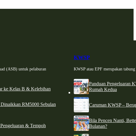
KWSP
had (ASB) untuk pelaburan
KWSP atau EPF merupakan tabung si
Panduan Pengeluaran 
r ke Kelas B & Kelebihan
Rumah Kedua
d Dinaikkan RM5000 Sebulan
Caruman KWSP – Berapa
Bila Pencen Nanti, Bet
 Pengeluaran & Tempoh
Bulanan?