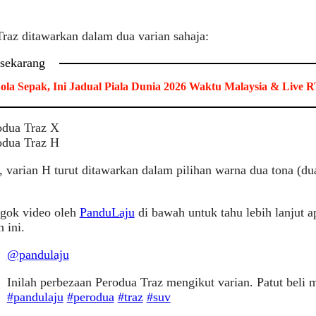
raz ditawarkan dalam dua varian sahaja:
 sekarang
ola Sepak, Ini Jadual Piala Dunia 2026 Waktu Malaysia & Live
odua Traz X
odua Traz H
u, varian H turut ditawarkan dalam pilihan warna dua tona (
ngok video oleh
PanduLaju
di bawah untuk tahu lebih lanjut a
 ini.
@pandulaju
Inilah perbezaan Perodua Traz mengikut varian. Patut beli 
#pandulaju
#perodua
#traz
#suv