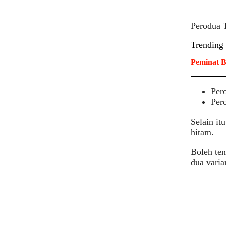
Perodua T
Trending
Peminat B
Per
Per
Selain it
hitam.
Boleh te
dua varian