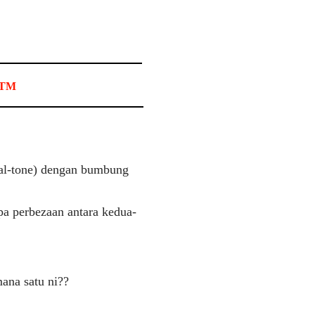
 RTM
dual-tone) dengan bumbung
pa perbezaan antara kedua-
mana satu ni??