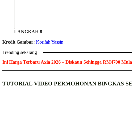
LANGKAH 8
Kredit Gambar:
Korifah Yassin
Trending sekarang
Ini Harga Terbaru Axia 2026 – Diskaun Sehingga RM4700 Mulai
TUTORIAL VIDEO PERMOHONAN BINGKAS S