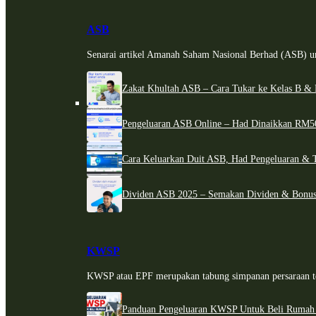
ASB
Senarai artikel Amanah Saham Nasional Berhad (ASB) un
Zakat Khultah ASB – Cara Tukar ke Kelas B & 
Pengeluaran ASB Online – Had Dinaikkan RM5
Cara Keluarkan Duit ASB, Had Pengeluaran & 
Dividen ASB 2025 – Semakan Dividen & Bonus
KWSP
KWSP atau EPF merupakan tabung simpanan persaraan te
Panduan Pengeluaran KWSP Untuk Beli Rumah