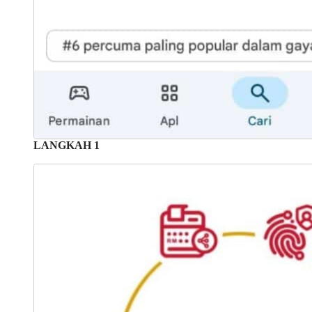
LANGKAH 1