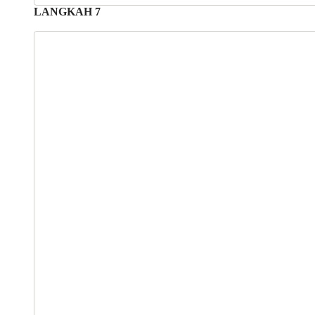
LANGKAH 7