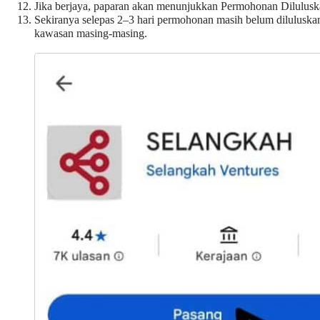
Jika berjaya, paparan akan menunjukkan Permohonan Diluluska
Sekiranya selepas 2–3 hari permohonan masih belum diluluska
kawasan masing-masing.