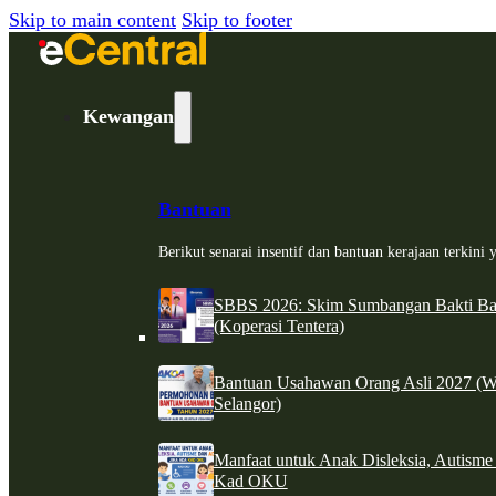
Skip to main content
Skip to footer
Kewangan
Bantuan
Berikut senarai insentif dan bantuan kerajaan terkin
SBBS 2026: Skim Sumbangan Bakti Ban
(Koperasi Tentera)
Bantuan Usahawan Orang Asli 2027 (W
Selangor)
Manfaat untuk Anak Disleksia, Autism
Kad OKU