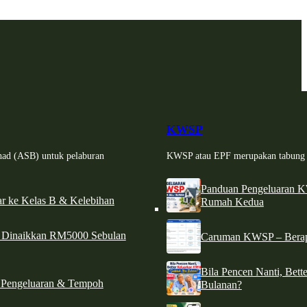
KWSP
had (ASB) untuk pelaburan
KWSP atau EPF merupakan tabung si
Panduan Pengeluaran 
r ke Kelas B & Kelebihan
Rumah Kedua
d Dinaikkan RM5000 Sebulan
Caruman KWSP – Berapa
Bila Pencen Nanti, Bet
 Pengeluaran & Tempoh
Bulanan?