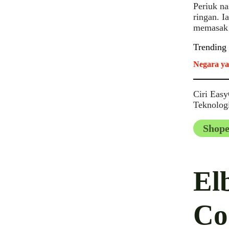
Periuk na
ringan. I
memasak 
Trending
Negara ya
Ciri Eas
Teknolog
Shope
El
Co