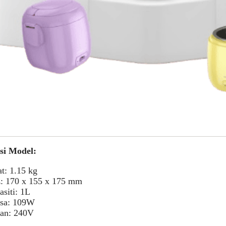
asi Model:
t: 1.15 kg
z: 170 x 155 x 175 mm
siti: 1L
sa: 109W
tan: 240V