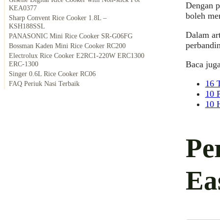
Dengan pe
KEA0377
boleh men
Sharp Convent Rice Cooker 1.8L –
KSH188SSL
Dalam art
PANASONIC Mini Rice Cooker SR-G06FG
perbandi
Bossman Kaden Mini Rice Cooker RC200
Electrolux Rice Cooker E2RC1-220W ERC1300
Baca juga
ERC-1300
Singer 0.6L Rice Cooker RC06
16 
FAQ Periuk Nasi Terbaik
10 
10 
Pe
Ea