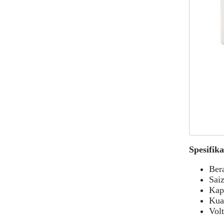
Spesifik
Bera
Sai
Kapa
Kua
Vol