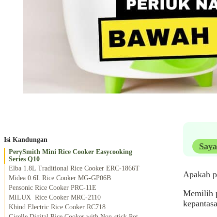
Isi Kandungan
Saya
PerySmith Mini Rice Cooker Easycooking
Series Q10
Elba 1.8L Traditional Rice Cooker ERC-1866T
Apakah pe
Midea 0.6L Rice Cooker MG-GP06B
Pensonic Rice Cooker PRC-11E
Memilih p
MILUX Rice Cooker MRC-2110
kepantasa
Khind Electric Rice Cooker RC718
Giselle Digital Rice Cooker with Non-stick Pot