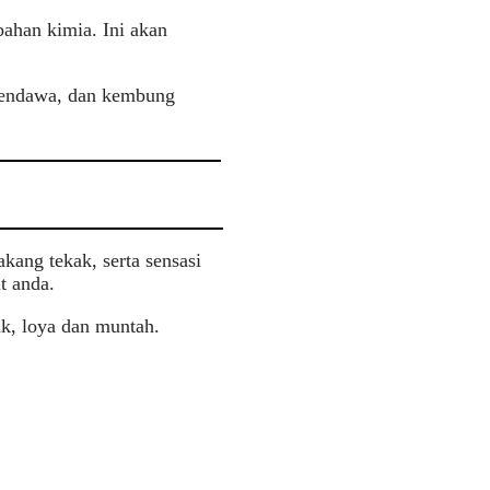
ahan kimia. Ini akan
 sendawa, dan kembung
kang tekak, serta sensasi
t anda.
uk, loya dan muntah.