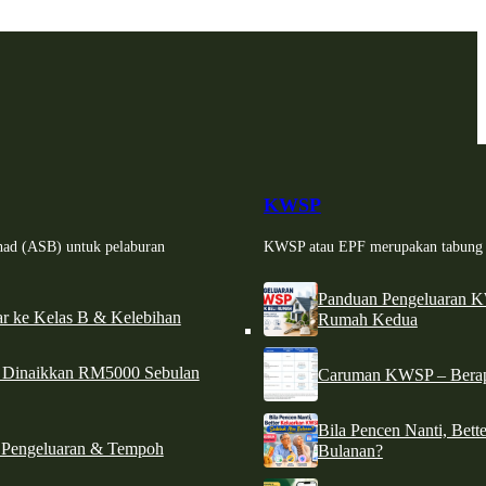
KWSP
had (ASB) untuk pelaburan
KWSP atau EPF merupakan tabung si
Panduan Pengeluaran 
r ke Kelas B & Kelebihan
Rumah Kedua
d Dinaikkan RM5000 Sebulan
Caruman KWSP – Berapa
Bila Pencen Nanti, Bet
 Pengeluaran & Tempoh
Bulanan?