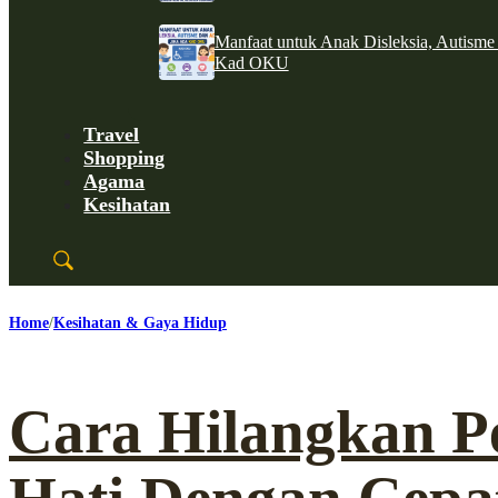
Manfaat untuk Anak Disleksia, Autism
Kad OKU
Travel
Shopping
Agama
Kesihatan
Home
Kesihatan & Gaya Hidup
Cara Hilangkan P