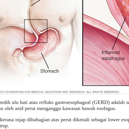
edih ulu hati atau refluks gastroesophageal (GERD) adalah s
an oleh asid perut menganggu kawasan bawah esofagus.
i kerana injap dibahagian atas perut dikenali sebagai lower es
utup.