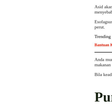
Asid akan
menyebabk
Esofagsus
perut.
Trending
Bantuan K
Anda mung
makanan 
Bila kead
Pu