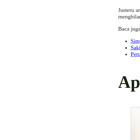
Justeru a
menghilan
Baca juga
Sim
Sak
Per
Ap