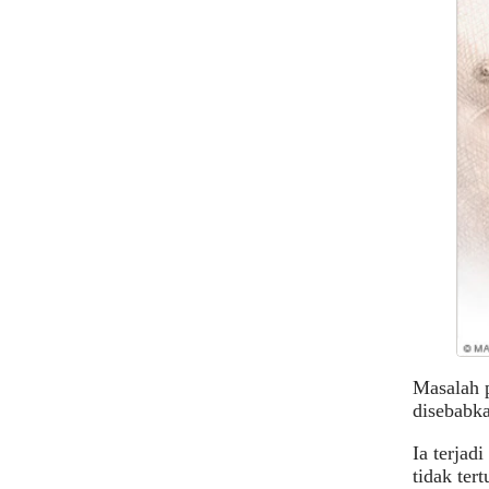
Masalah p
disebabk
Ia terjad
tidak tert